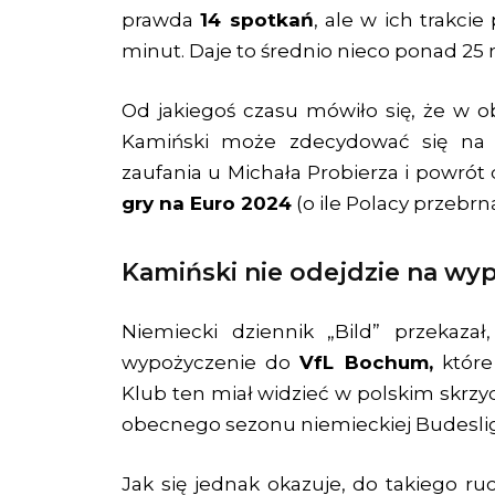
prawda
14 spotkań
, ale w ich trakci
minut. Daje to średnio nieco ponad 25
Od jakiegoś czasu mówiło się, że w o
Kamiński może zdecydować się na o
zaufania u Michała Probierza i powró
gry na Euro 2024
(o ile Polacy przebrn
Kamiński nie odejdzie na wy
Niemiecki dziennik „Bild” przekaza
wypożyczenie do
VfL Bochum,
które
Klub ten miał widzieć w polskim skrz
obecnego sezonu niemieckiej Budeslig
Jak się jednak okazuje, do takiego ruc