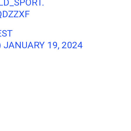
LD_SPORT
.
QDZZXF
EST
)
JANUARY 19, 2024