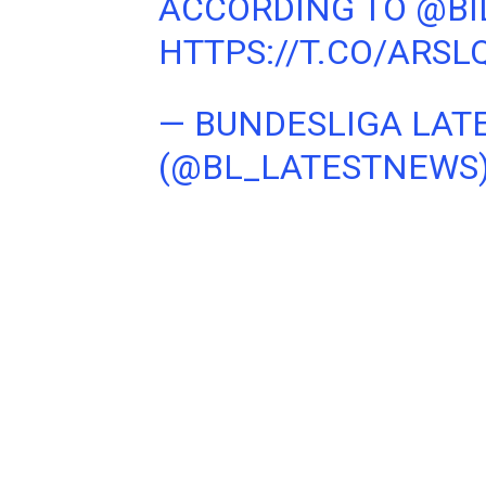
ACCORDING TO
@BI
HTTPS://T.CO/ARSL
— BUNDESLIGA LAT
(@BL_LATESTNEWS