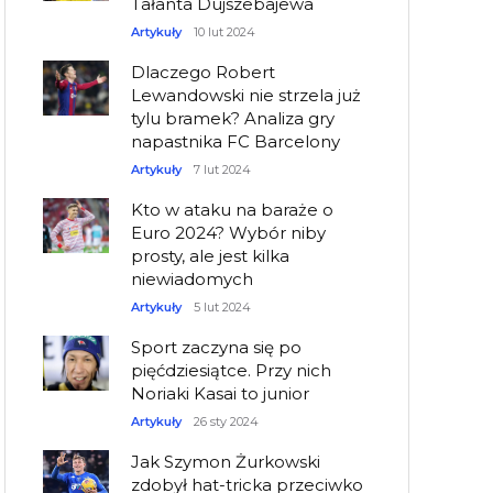
Tałanta Dujszebajewa
Artykuły
10 lut 2024
Dlaczego Robert
Lewandowski nie strzela już
tylu bramek? Analiza gry
napastnika FC Barcelony
Artykuły
7 lut 2024
Kto w ataku na baraże o
Euro 2024? Wybór niby
prosty, ale jest kilka
niewiadomych
Artykuły
5 lut 2024
Sport zaczyna się po
pięćdziesiątce. Przy nich
Noriaki Kasai to junior
Artykuły
26 sty 2024
Jak Szymon Żurkowski
zdobył hat-tricka przeciwko