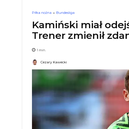
Piłka nożna
Bundesliga
Kamiński miał odej
Trener zmienił zda
1
min.
Cezary Kawecki