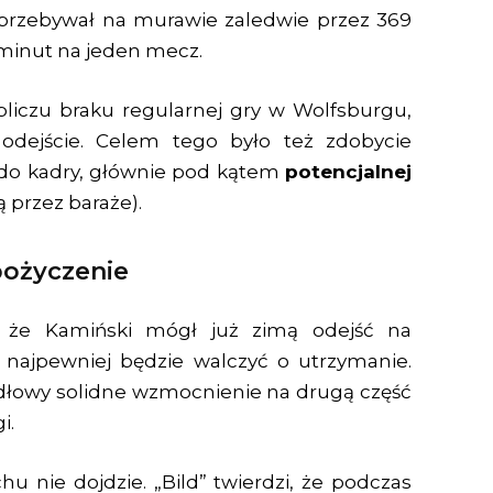
e przebywał na murawie zaledwie przez 369
 minut na jeden mecz.
bliczu braku regularnej gry w Wolfsburgu,
dejście. Celem tego było też zdobycie
t do kadry, głównie pod kątem
potencjalnej
ą przez baraże).
pożyczenie
ł, że Kamiński mógł już zimą odejść na
 najpewniej będzie walczyć o utrzymanie.
ydłowy solidne wzmocnienie na drugą część
i.
hu nie dojdzie. „Bild” twierdzi, że podczas