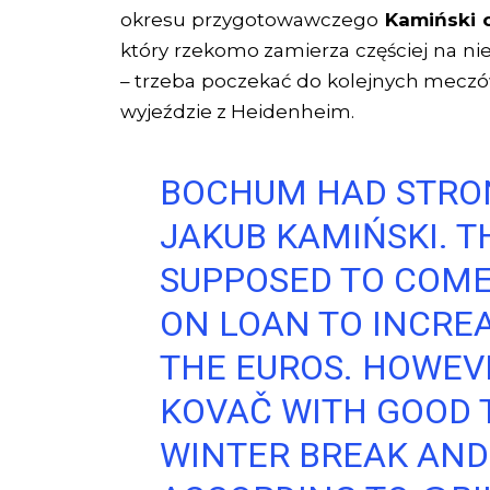
okresu przygotowawczego
Kamiński o
który rzekomo zamierza częściej na nie
– trzeba poczekać do kolejnych meczów
wyjeździe z Heidenheim.
BOCHUM HAD STRON
JAKUB KAMIŃSKI. T
SUPPOSED TO COM
ON LOAN TO INCRE
THE EUROS. HOWEV
KOVAČ WITH GOOD T
WINTER BREAK AND 