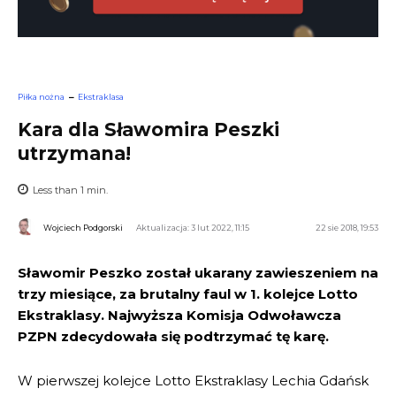
Piłka nożna
Ekstraklasa
Kara dla Sławomira Peszki
utrzymana!
Less than 1
min.
Wojciech Podgorski
Aktualizacja: 3 lut 2022, 11:15
22 sie 2018, 19:53
Sławomir Peszko został ukarany zawieszeniem na
trzy miesiące, za brutalny faul w 1.
kolejce Lotto
Ekstraklasy. Najwyższa Komisja Odwoławcza
PZPN zdecydowała się podtrzymać tę karę.
W pierwszej kolejce Lotto Ekstraklasy Lechia Gdańsk