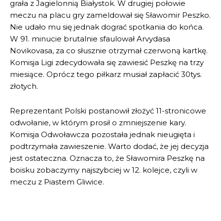
grała z Jagielonnią Białystok. W drugiej połowie
meczu na placu gry zameldował się Sławomir Peszko.
Nie udało mu się jednak dograć spotkania do końca.
W 91. minucie brutalnie sfaulował Arvydasa
Novikovasa, za co słusznie otrzymał czerwoną kartkę.
Komisja Ligi zdecydowała się zawiesić Peszkę na trzy
miesiące. Oprócz tego piłkarz musiał zapłacić 30tys.
złotych.
Reprezentant Polski postanowił złożyć 11-stronicowe
odwołanie, w którym prosił o zmniejszenie kary.
Komisja Odwoławcza pozostała jednak nieugięta i
podtrzymała zawieszenie. Warto dodać, że jej decyzja
jest ostateczna. Oznacza to, że Sławomira Peszkę na
boisku zobaczymy najszybciej w 12. kolejce, czyli w
meczu z Piastem Gliwice.