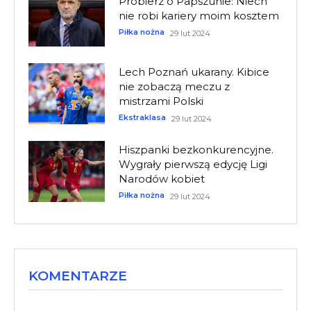
Probierz o Papszunie: Niech
nie robi kariery moim kosztem
Piłka nożna
29 lut 2024
Lech Poznań ukarany. Kibice
nie zobaczą meczu z
mistrzami Polski
Ekstraklasa
29 lut 2024
Hiszpanki bezkonkurencyjne.
Wygrały pierwszą edycję Ligi
Narodów kobiet
Piłka nożna
29 lut 2024
KOMENTARZE