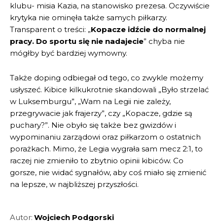
klubu- misia Kazia, na stanowisko prezesa. Oczywiście
krytyka nie ominęła także samych piłkarzy.
Transparent o treści: „
Kopacze idźcie do normalnej
pracy. Do sportu się nie nadajecie
” chyba nie
mógłby być bardziej wymowny.
Także doping odbiegał od tego, co zwykle możemy
usłyszeć. Kibice kilkukrotnie skandowali „Było strzelać
w Luksemburgu”, „Wam na Legii nie zależy,
przegrywacie jak frajerzy”, czy „Kopacze, gdzie są
puchary?”. Nie obyło się także bez gwizdów i
wypominaniu zarządowi oraz piłkarzom o ostatnich
porażkach. Mimo, że Legia wygrała sam mecz 2:1, to
raczej nie zmieniło to zbytnio opinii kibiców. Co
gorsze, nie widać sygnałów, aby coś miało się zmienić
na lepsze, w najbliższej przyszłości.
Autor:
Wojciech Podgorski