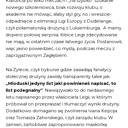
Klafuricia po kilku meczach i „na szybko” szukanie
nowego szkoleniowca, brak rozwoju klubu, o
akademii nie mówiąc, słaby styl gry, no i wreszcie-
odpadnięcie z eliminacji Ligi Europy z Dudelange,
czyli półamatorską drużyną z Luksemburga. A mamy
dopiero połowę sierpnia. Kibice Legii zdecydowanie
nie mają, w ostatnim czasie łatwego życia. Postanowili,
więc jasno powiedzieć, co myślą, podczas meczu z
zaprzyjaźnionym Zagłębiem.
Na Żylecie, czyli trybunie gdzie zasiadają fanatycy
stołecznej drużyny zawisły transparenty takie jak:
„Mioduski jedyny list jaki powinieneś napisać, to
list pożegnalny”
. Nawiązywało to do niedawnego
listu napisanego przez właściciela Legii, w którym
próbował on przepraszać i tłumaczyć wyniki drużyny.
Dodatkowo domagano się zwolnienia Ivana Kepcija
oraz Tomasza Zahorskiego, czyli zarządu klubu. W
zamian, żartobliwie zaproponowano maskotkę