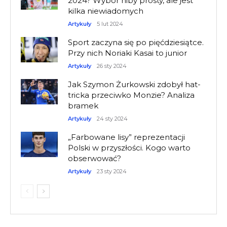
2024? Wybór niby prosty, ale jest
kilka niewiadomych
Artykuły
5 lut 2024
Sport zaczyna się po pięćdziesiątce.
Przy nich Noriaki Kasai to junior
Artykuły
26 sty 2024
Jak Szymon Żurkowski zdobył hat-
tricka przeciwko Monzie? Analiza
bramek
Artykuły
24 sty 2024
„Farbowane lisy” reprezentacji
Polski w przyszłości. Kogo warto
obserwować?
Artykuły
23 sty 2024