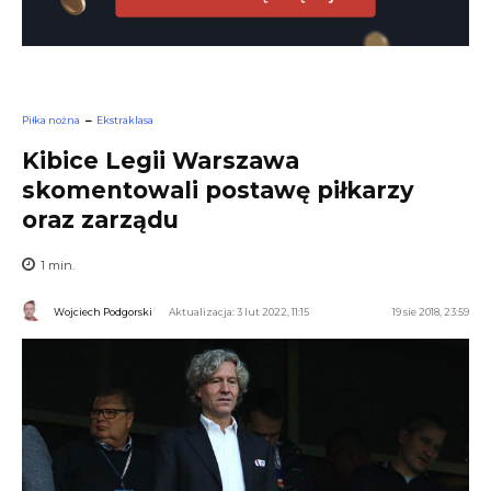
Piłka nożna
Ekstraklasa
Kibice Legii Warszawa
skomentowali postawę piłkarzy
oraz zarządu
1
min.
Wojciech Podgorski
Aktualizacja: 3 lut 2022, 11:15
19 sie 2018, 23:59