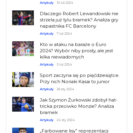
Artykuły
10 lut 2024
Dlaczego Robert Lewandowski nie
strzela już tylu bramek? Analiza gry
napastnika FC Barcelony
Artykuły
7 lut 2024
Kto w ataku na baraże o Euro
2024? Wybór niby prosty, ale jest
kilka niewiadomych
Artykuły
5 lut 2024
Sport zaczyna się po pięćdziesiątce.
Przy nich Noriaki Kasai to junior
Artykuły
26 sty 2024
Jak Szymon Żurkowski zdobył hat-
tricka przeciwko Monzie? Analiza
bramek
Artykuły
24 sty 2024
„Farbowane lisy” reprezentacji