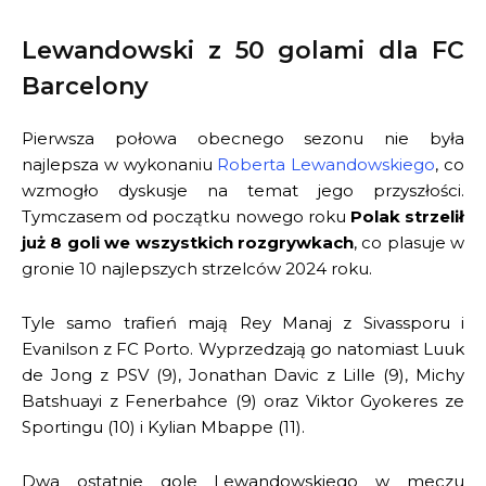
Lewandowski z 50 golami dla FC
Barcelony
Pierwsza połowa obecnego sezonu nie była
najlepsza w wykonaniu
Roberta Lewandowskiego
, co
wzmogło dyskusje na temat jego przyszłości.
Tymczasem od początku nowego roku
Polak strzelił
już 8 goli we wszystkich rozgrywkach
, co plasuje w
gronie 10 najlepszych strzelców 2024 roku.
Tyle samo trafień mają Rey Manaj z Sivassporu i
Evanilson z FC Porto. Wyprzedzają go natomiast Luuk
de Jong z PSV (9), Jonathan Davic z Lille (9), Michy
Batshuayi z Fenerbahce (9) oraz Viktor Gyokeres ze
Sportingu (10) i Kylian Mbappe (11).
Dwa ostatnie gole Lewandowskiego w meczu