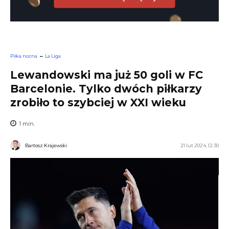
Piłka nożna
La Liga
Lewandowski ma już 50 goli w FC
Barcelonie. Tylko dwóch piłkarzy
zrobiło to szybciej w XXI wieku
1
min.
Bartosz Krajewski
21 lut 2024, 12:30