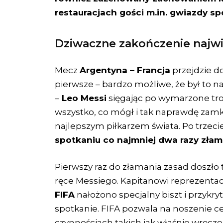
restauracjach gości m.in. gwiazdy spo
Dziwaczne zakończenie najwi
Mecz
Argentyna – Francja
przejdzie do
pierwsze – bardzo możliwe, że był to na
–
Leo Messi
sięgając po wymarzone tro
wszystko, co mógł i tak naprawdę zamk
najlepszym piłkarzem świata. Po trzeci
spotkaniu co najmniej dwa razy złam
Pierwszy raz do złamania zasad doszł
ręce Messiego. Kapitanowi reprezenta
FIFA
nałożono specjalny biszt i przykryt
spotkanie. FIFA pozwala na noszenie cel
czynnościach takich jak właśnie wręc