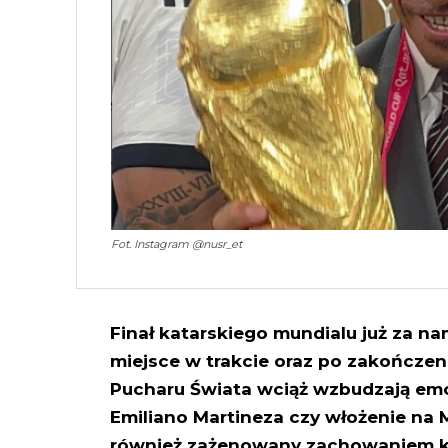
Fot. Instagram @nusr_et
Finał katarskiego mundialu już za nam
miejsce w trakcie oraz po zakończen
Pucharu Świata wciąż wzbudzają emoc
Emiliano Martineza czy włożenie na M
również zażenowany zachowaniem ku