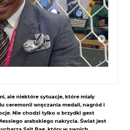
i, ale niektóre sytuacje, które miały
iu ceremonii wręczania medali, nagród i
je. Nie chodzi tylko o brzydki gest
essiego arabskiego nakrycia. Świat jest
charza Salt Bae, który w swoich