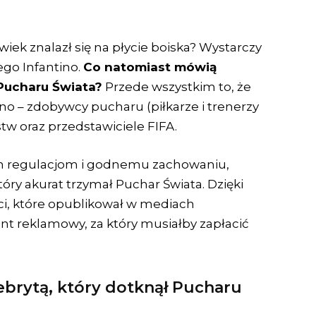
wiek znalazł się na płycie boiska? Wystarczy
ego Infantino.
Co natomiast mówią
Pucharu Świata?
Przede wszystkim to, że
o – zdobywcy pucharu (piłkarze i trenerzy
stw oraz przedstawiciele FIFA.
ym regulacjom i godnemu zachowaniu,
óry akurat trzymał Puchar Świata. Dzięki
ści, które opublikował w mediach
nt reklamowy, za który musiałby zapłacić
lebrytą, który dotknął Pucharu