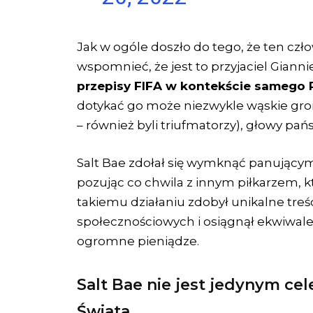
Jak w ogóle doszło do tego, że ten czło
wspomnieć, że jest to przyjaciel Gianni
przepisy FIFA w kontekście samego 
dotykać go może niezwykle wąskie gron
– również byli triufmatorzy), głowy pań
Salt Bae zdołał się wymknąć panując
pozując co chwila z innym piłkarzem, kt
takiemu działaniu zdobył unikalne tre
społecznościowych i osiągnął ekwiwale
ogromne pieniądze.
Salt Bae nie jest jedynym ce
Świata