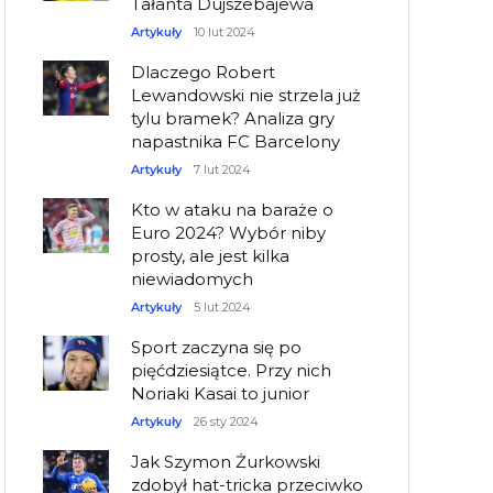
Tałanta Dujszebajewa
Artykuły
10 lut 2024
Dlaczego Robert
Lewandowski nie strzela już
tylu bramek? Analiza gry
napastnika FC Barcelony
Artykuły
7 lut 2024
Kto w ataku na baraże o
Euro 2024? Wybór niby
prosty, ale jest kilka
niewiadomych
Artykuły
5 lut 2024
Sport zaczyna się po
pięćdziesiątce. Przy nich
Noriaki Kasai to junior
Artykuły
26 sty 2024
Jak Szymon Żurkowski
zdobył hat-tricka przeciwko