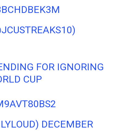
/BBCHDBEK3M
@JCUSTREAKS10)
RENDING FOR IGNORING
ORLD CUP
M9AVT80BS2
ILYLOUD)
DECEMBER