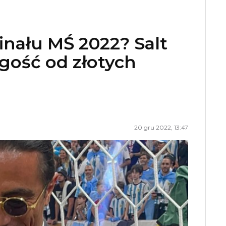
inału MŚ 2022? Salt
 gość od złotych
20 gru 2022, 13:47