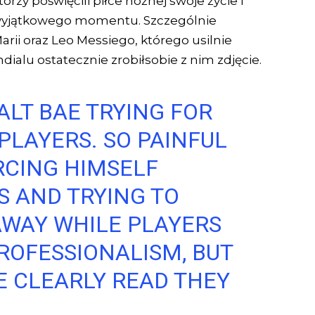
órzy poświęcili piłce nożnej swoje życie i
 wyjątkowego momentu. Szczególnie
arii oraz Leo Messiego, którego usilnie
ialu ostatecznie zrobiłsobie z nim zdjęcie.
ALT BAE TRYING FOR
PLAYERS. SO PAINFUL
RCING HIMSELF
S AND TRYING TO
AWAY WHILE PLAYERS
ROFESSIONALISM, BUT
E CLEARLY READ THEY