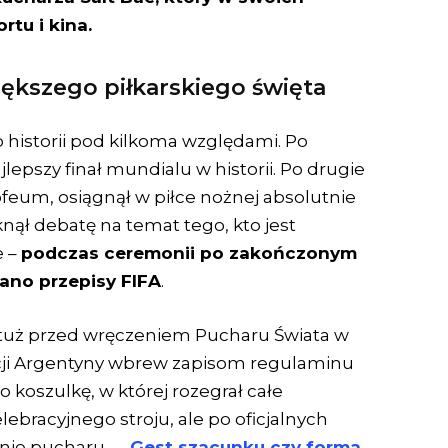
rtu i kina.
ększego piłkarskiego święta
 historii pod kilkoma względami. Po
jlepszy finał mundialu w historii. Po drugie
feum, osiągnął w piłce nożnej absolutnie
nął debatę na temat tego, kto jest
e –
podczas ceremonii po zakończonym
ano przepisy FIFA
.
o tuż przed wręczeniem Pucharu Świata w
cji Argentyny wbrew zapisom regulaminu
o koszulkę, w której rozegrał całe
ebracyjnego stroju, ale po oficjalnych
zenie pucharu —
Gest szacunku czy forma