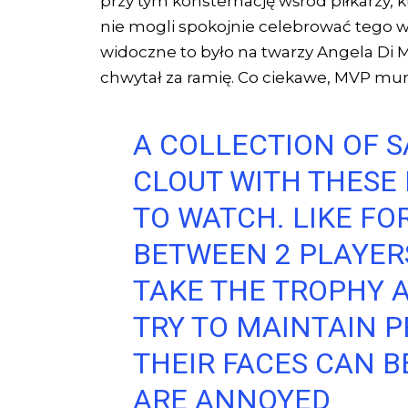
przy tym konsternację wśród piłkarzy, kt
nie mogli spokojnie celebrować tego
widoczne to było na twarzy Angela Di M
chwytał za ramię. Co ciekawe, MVP mund
A COLLECTION OF S
CLOUT WITH THESE 
TO WATCH. LIKE FO
BETWEEN 2 PLAYER
TAKE THE TROPHY 
TRY TO MAINTAIN P
THEIR FACES CAN B
ARE ANNOYED