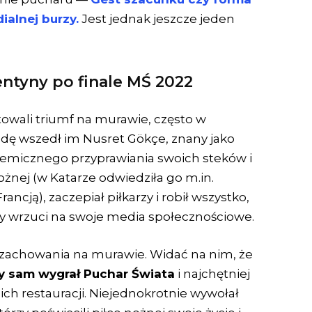
alnej burzy.
Jest jednak jeszcze jeden
entyny po finale MŚ 2022
towali triumf na murawie, często w
radę wszedł im Nusret Gökçe, znany jako
 memicznego przyprawiania swoich steków i
nożnej (w Katarze odwiedziła go m.in.
ncją), zaczepiał piłkarzy i robił wszystko,
óry wrzuci na swoje media społecznościowe.
e zachowania na murawie. Widać na nim, że
y sam wygrał Puchar Świata
i najchętniej
ch restauracji. Niejednokrotnie wywołał