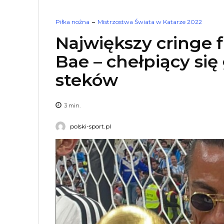
Piłka nożna
Mistrzostwa Świata w Katarze 2022
Największy cringe f
Bae – chełpiący się
steków
3
min.
polski-sport.pl