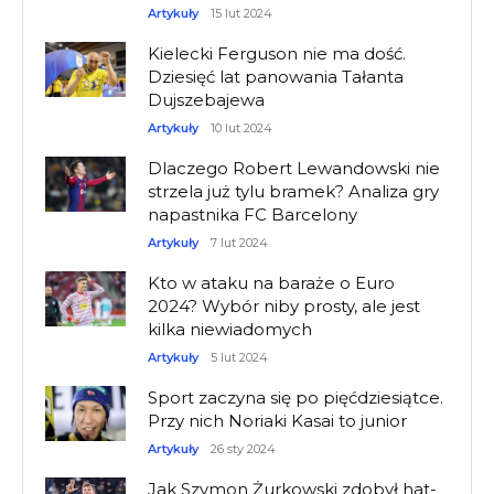
Artykuły
15 lut 2024
Kielecki Ferguson nie ma dość.
Dziesięć lat panowania Tałanta
Dujszebajewa
Artykuły
10 lut 2024
Dlaczego Robert Lewandowski nie
strzela już tylu bramek? Analiza gry
napastnika FC Barcelony
Artykuły
7 lut 2024
Kto w ataku na baraże o Euro
2024? Wybór niby prosty, ale jest
kilka niewiadomych
Artykuły
5 lut 2024
Sport zaczyna się po pięćdziesiątce.
Przy nich Noriaki Kasai to junior
Artykuły
26 sty 2024
Jak Szymon Żurkowski zdobył hat-