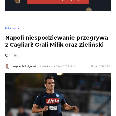
Piłka nożna
Napoli niespodziewanie przegrywa
z Cagliari! Grali Milik oraz Zieliński
1
min.
Wojciech Podgorski
Aktualizacja: 25 sty 2023, 12:42
25 wrz 2019, 23:12