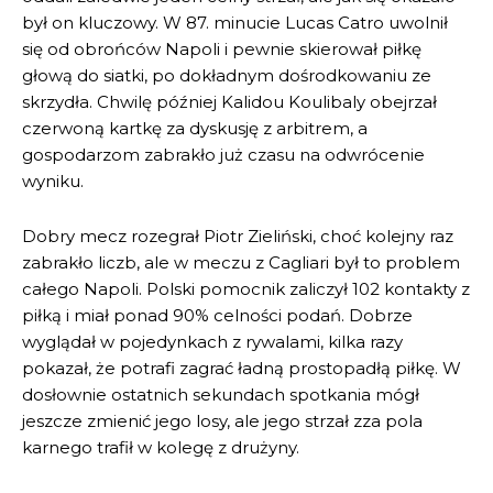
był on kluczowy. W 87. minucie Lucas Catro uwolnił
się od obrońców Napoli i pewnie skierował piłkę
głową do siatki, po dokładnym dośrodkowaniu ze
skrzydła. Chwilę później Kalidou Koulibaly obejrzał
czerwoną kartkę za dyskusję z arbitrem, a
gospodarzom zabrakło już czasu na odwrócenie
wyniku.
Dobry mecz rozegrał Piotr Zieliński, choć kolejny raz
zabrakło liczb, ale w meczu z Cagliari był to problem
całego Napoli. Polski pomocnik zaliczył 102 kontakty z
piłką i miał ponad 90% celności podań. Dobrze
wyglądał w pojedynkach z rywalami, kilka razy
pokazał, że potrafi zagrać ładną prostopadłą piłkę. W
dosłownie ostatnich sekundach spotkania mógł
jeszcze zmienić jego losy, ale jego strzał zza pola
karnego trafił w kolegę z drużyny.