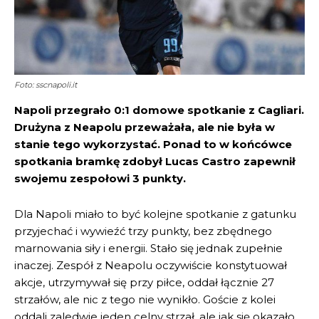
Foto: sscnapoli.it
Napoli przegrało 0:1 domowe spotkanie z Cagliari.
Drużyna z Neapolu przeważała, ale nie była w
stanie tego wykorzystać. Ponad to w końcówce
spotkania bramkę zdobył Lucas Castro zapewnił
swojemu zespołowi 3 punkty.
Dla Napoli miało to być kolejne spotkanie z gatunku
przyjechać i wywieźć trzy punkty, bez zbędnego
marnowania siły i energii. Stało się jednak zupełnie
inaczej. Zespół z Neapolu oczywiście konstytuował
akcje, utrzymywał się przy piłce, oddał łącznie 27
strzałów, ale nic z tego nie wynikło. Goście z kolei
oddali zaledwie jeden celny strzał, ale jak się okazało