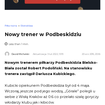
Piłka nożna
Ekstraklasa
Nowy trener w Podbeskidziu
Less than 1
min.
Dawid Michalski
Aktualizacja: 3 lut 2022, 13:19
20 wrz 2015, 20:55
Nowym trenerem piłkarzy Podbeskidzia Bielsko-
Biała został Robert
Podoliński
. Na stanowisku
trenera zastąpił Dariusza Kubickiego.
Kubicki opiekunem Podbeskidzia był od 4 maja.
Wczoraj, jeszcze pod jego wodzą, „Górale” polegli u
siebie z Wisłą Kraków aż 0:6 co przelało szalę goryczy
włodarzy klubu jak i kibiców.