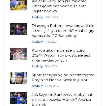
Kielecki Ferguson nie ma dość.
Dziesięć lat panowania Tałanta
Dujszebajewa
Artykuły
10 lut 2024
Dlaczego Robert Lewandowski nie
strzela już tylu bramek? Analiza gry
napastnika FC Barcelony
Artykuły
7 lut 2024
Kto w ataku na baraże o Euro
2024? Wybór niby prosty, ale jest
kilka niewiadomych
Artykuły
5 lut 2024
Sport zaczyna się po pięćdziesiątce.
Przy nich Noriaki Kasai to junior
Artykuły
26 sty 2024
Jak Szymon Żurkowski zdobył hat-
tricka przeciwko Monzie? Analiza
bramek