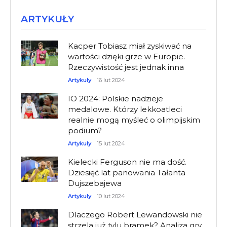
ARTYKUŁY
Kacper Tobiasz miał zyskiwać na
wartości dzięki grze w Europie.
Rzeczywistość jest jednak inna
Artykuły
16 lut 2024
IO 2024: Polskie nadzieje
medalowe. Którzy lekkoatleci
realnie mogą myśleć o olimpijskim
podium?
Artykuły
15 lut 2024
Kielecki Ferguson nie ma dość.
Dziesięć lat panowania Tałanta
Dujszebajewa
Artykuły
10 lut 2024
Dlaczego Robert Lewandowski nie
strzela już tylu bramek? Analiza gry