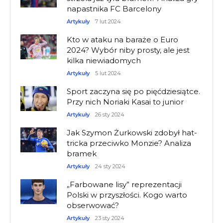
napastnika FC Barcelony
Artykuły
7 lut 2024
Kto w ataku na baraże o Euro
2024? Wybór niby prosty, ale jest
kilka niewiadomych
Artykuły
5 lut 2024
Sport zaczyna się po pięćdziesiątce.
Przy nich Noriaki Kasai to junior
Artykuły
26 sty 2024
Jak Szymon Żurkowski zdobył hat-
tricka przeciwko Monzie? Analiza
bramek
Artykuły
24 sty 2024
„Farbowane lisy” reprezentacji
Polski w przyszłości. Kogo warto
obserwować?
Artykuły
23 sty 2024