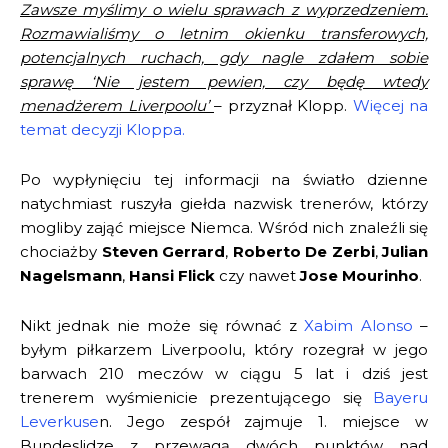
Zawsze myślimy o wielu sprawach z wyprzedzeniem.
Rozmawialiśmy o letnim okienku transferowych,
potencjalnych ruchach, gdy nagle zdałem sobie
sprawę ‘Nie jestem pewien, czy będę wtedy
menadżerem Liverpoolu’
– przyznał Klopp.
Więcej na
temat decyzji Kloppa.
Po wypłynięciu tej informacji na światło dzienne
natychmiast ruszyła giełda nazwisk trenerów, którzy
mogliby zająć miejsce Niemca. Wśród nich znaleźli się
chociażby
Steven Gerrard
,
Roberto De Zerbi
,
Julian
Nagelsmann
,
Hansi Flick
czy nawet
Jose Mourinho
.
Nikt jednak nie może się równać z
Xabim Alonso
–
byłym piłkarzem Liverpoolu, który rozegrał w jego
barwach 210 meczów w ciągu 5 lat i dziś jest
trenerem wyśmienicie prezentującego się
Bayeru
Leverkuse
n. Jego zespół zajmuje 1. miejsce w
Bundeslidze z przewagą dwóch punktów nad