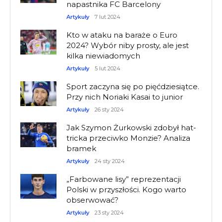
napastnika FC Barcelony
Artykuły
7 lut 2024
Kto w ataku na baraże o Euro
2024? Wybór niby prosty, ale jest
kilka niewiadomych
Artykuły
5 lut 2024
Sport zaczyna się po pięćdziesiątce.
Przy nich Noriaki Kasai to junior
Artykuły
26 sty 2024
Jak Szymon Żurkowski zdobył hat-
tricka przeciwko Monzie? Analiza
bramek
Artykuły
24 sty 2024
„Farbowane lisy” reprezentacji
Polski w przyszłości. Kogo warto
obserwować?
Artykuły
23 sty 2024