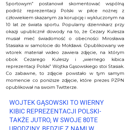
Sportowym” postanowił skomentować wspólną
podróż reprezentacji Polski w piłce nożnej z
człowiekiem skazanym za korupcję i wykluczonym na
10 lat ze świata sportu. Popularny dziennikarz przy
okazji upublicznił dowody na to, że Cezary Kulesza
musiał mieć świadomość o obecności Mirosława
Stasiaka w samolocie do Mołdawii. Opublikowany we
wtorek materiał wideo zawiera zdjęcie, na którym
obok Cezarego Kuleszy i „wiernego kibica
reprezentacji Polski” Wojtka Gąsowskiego stoi Stasiak.
Co zabawne, to zdjęcie powstało w tym samym
momencie co poniższe zdjęcie, które prezes PZPN
opublikował na swoim Twitterze.
WOJTEK GĄSOWSKI TO WIERNY
KIBIC REPREZENTACJI POLSKI-
TAKŻE JUTRO, W SWOJE 80TE
URODZINY, BĘDZIE Z NAMI W