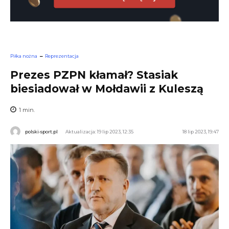
Piłka nożna
Reprezentacja
Prezes PZPN kłamał? Stasiak
biesiadował w Mołdawii z Kuleszą
1
min.
polski-sport.pl
Aktualizacja: 19 lip 2023, 12:35
18 lip 2023, 19:47