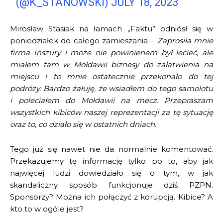
(@K_STANOWSKI)
JULY 18, 2023
Mirosław Stasiak na łamach „Faktu” odniósł się w
poniedziałek do całego zamieszania –
Zaprosiła mnie
firma Inszury i może nie powinienem był lecieć, ale
miałem tam w Mołdawii biznesy do załatwienia na
miejscu i to mnie ostatecznie przekonało do tej
podróży. Bardzo żałuję, że wsiadłem do tego samolotu
i poleciałem do Mołdawii na mecz. Przepraszam
wszystkich kibiców naszej reprezentacji za tę sytuację
oraz to, co działo się w ostatnich dniach.
Tego już się nawet nie da normalnie komentować.
Przekazujemy tę informację tylko po to, aby jak
najwięcej ludzi dowiedziało się o tym, w jak
skandaliczny sposób funkcjonuje dziś PZPN.
Sponsorzy? Można ich połączyć z korupcją. Kibice? A
kto to w ogóle jest?