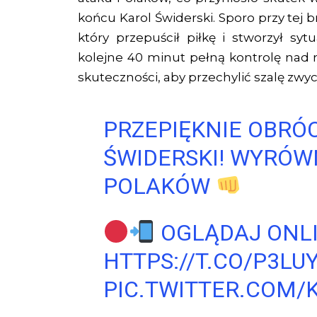
końcu Karol Świderski. Sporo przy tej
który przepuścił piłkę i stworzył sy
kolejne 40 minut pełną kontrolę nad m
skuteczności, aby przechylić szalę zwyc
PRZEPIĘKNIE OBRÓC
ŚWIDERSKI! WYRÓW
POLAKÓW
OGLĄDAJ ONL
HTTPS://T.CO/P3L
PIC.TWITTER.COM/