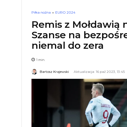
Piłka nożna
EURO 2024
Remis z Mołdawią
Szanse na bezpośr
niemal do zera
1
min.
Bartosz Krajewski
Aktualizacja: 16 paź 2023, 13:45