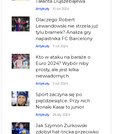
Tałanta Dujszebajewa
Artykuły
10 lut 2024
Dlaczego Robert
Lewandowski nie strzela już
tylu bramek? Analiza gry
napastnika FC Barcelony
Artykuły
7 lut 2024
Kto w ataku na baraże o
Euro 2024? Wybór niby
prosty, ale jest kilka
niewiadomych
Artykuły
5 lut 2024
Sport zaczyna się po
pięćdziesiątce. Przy nich
Noriaki Kasai to junior
Artykuły
26 sty 2024
Jak Szymon Żurkowski
zdobył hat-tricka przeciwko