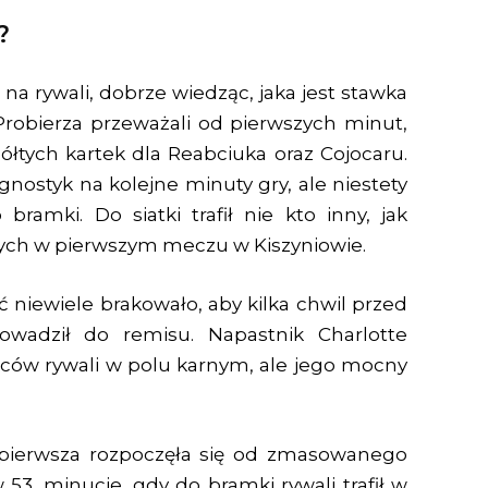
?
 na rywali, dobrze wiedząc, jaka jest stawka
Probierza przeważali od pierwszych minut,
łtych kartek dla Reabciuka oraz Cojocaru.
nostyk na kolejne minuty gry, ale niestety
bramki. Do siatki trafił nie kto inny, jak
onych w pierwszym meczu w Kiszyniowie.
ć niewiele brakowało, aby kilka chwil przed
owadził do remisu. Napastnik Charlotte
ńców rywali w polu karnym, ale jego mocny
 pierwsza rozpoczęła się od zmasowanego
 53. minucie, gdy do bramki rywali trafił w