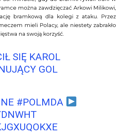
 bramce można zawdzięczać Arkowi Milikowi,
tuację bramkową dla kolegi z ataku. Przez
eczem mieli Polacy, ale niestety zabrakło
ięstwa na swoją korzyść.
IŁ SIĘ KAROL
NUJĄCY GOL
INE
#POLMDA
UYDNWHT
KJGXUQOKXE