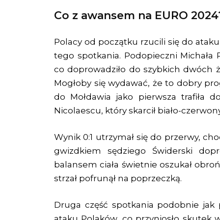
Co z awansem na EURO 2024
Polacy od początku rzucili się do ataku
tego spotkania. Podopieczni Michała 
co doprowadziło do szybkich dwóch żó
Mogłoby się wydawać, że to dobry prog
do Mołdawia jako pierwsza trafiła do 
Nicolaescu, który skarcił biało-czerw
Wynik 0:1 utrzymał się do przerwy, cho
gwizdkiem sędziego Świderski dopr
balansem ciała świetnie oszukał obro
strzał pofrunął na poprzeczką.
Druga część spotkania podobnie jak
ataku Polaków, co przyniosło skutek w