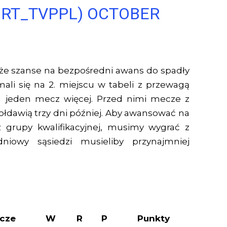
ORT_TVPPL)
OCTOBER
że szanse na bezpośredni awans do spadły
li się na 2. miejscu w tabeli z przewagą
a jeden mecz więcej. Przed nimi mecze z
Mołdawią trzy dni później. Aby awansować na
 grupy kwalifikacyjnej, musimy wygrać z
niowy sąsiedzi musieliby przynajmniej
cze
W
R
P
Punkty