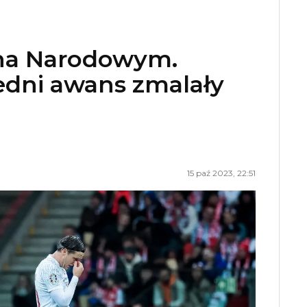
 na Narodowym.
edni awans zmalały
15 paź 2023, 22:51