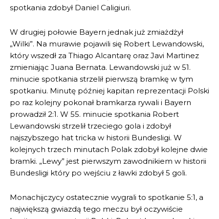
spotkania zdobył Daniel Caligiuri.
W drugiej połowie Bayern jednak już zmiażdżył
„Wilki”. Na murawie pojawili się Robert Lewandowski,
który wszedł za Thiago Alcantarę oraz Javi Martinez
zmieniając Juana Bernata. Lewandowski już w 51.
minucie spotkania strzelił pierwszą bramkę w tym
spotkaniu. Minutę później kapitan reprezentacji Polski
po raz kolejny pokonał bramkarza rywali i Bayern
prowadził 2:1. W 55. minucie spotkania Robert
Lewandowski strzelił trzeciego gola i zdobył
najszybszego hat tricka w historii Bundesligi. W
kolejnych trzech minutach Polak zdobył kolejne dwie
bramki. „Lewy” jest pierwszym zawodnikiem w historii
Bundesligi który po wejściu z ławki zdobył 5 goli.
Monachijczycy ostatecznie wygrali to spotkanie 5:1, a
największą gwiazdą tego meczu był oczywiście