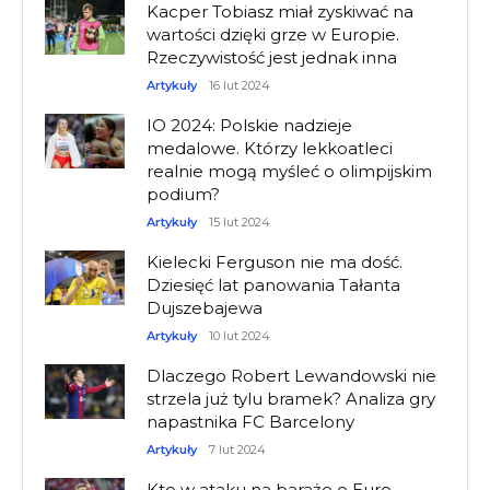
Kacper Tobiasz miał zyskiwać na
wartości dzięki grze w Europie.
Rzeczywistość jest jednak inna
Artykuły
16 lut 2024
IO 2024: Polskie nadzieje
medalowe. Którzy lekkoatleci
realnie mogą myśleć o olimpijskim
podium?
Artykuły
15 lut 2024
Kielecki Ferguson nie ma dość.
Dziesięć lat panowania Tałanta
Dujszebajewa
Artykuły
10 lut 2024
Dlaczego Robert Lewandowski nie
strzela już tylu bramek? Analiza gry
napastnika FC Barcelony
Artykuły
7 lut 2024
Kto w ataku na baraże o Euro