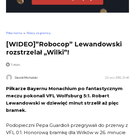
Piłka nożna
Polacy za granicą
[WIDEO]”Robocop” Lewandowski
rozstrzelał „Wilki”!
1
min.
Dawid Michalski
22 wrz 2015, 21:40
Piłkarze Bayernu Monachium po fantastycznym
meczu pokonali VFL Wolfsburg 5:1. Robert
Lewandowski w dziewięć minut strzelił aż pięc
bramek.
Podopieczni Pepa Guardioli przegrywali do przerwy z
VFL 0:1. Honorową bramkę dla Wilków w 26. minucie