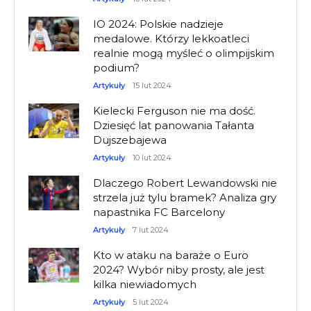
IO 2024: Polskie nadzieje
medalowe. Którzy lekkoatleci
realnie mogą myśleć o olimpijskim
podium?
Artykuły
15 lut 2024
Kielecki Ferguson nie ma dość.
Dziesięć lat panowania Tałanta
Dujszebajewa
Artykuły
10 lut 2024
Dlaczego Robert Lewandowski nie
strzela już tylu bramek? Analiza gry
napastnika FC Barcelony
Artykuły
7 lut 2024
Kto w ataku na baraże o Euro
2024? Wybór niby prosty, ale jest
kilka niewiadomych
Artykuły
5 lut 2024