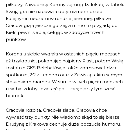
piłkarzy. Zawodnicy Korony zajmują 13. lokatę w tabeli.
Swoją grą nie napawają optymizmem przed
kolejnymi meczami w rundzie jesiennej, piłkarze
Cracovii grają jeszcze gorzej, a mimo to przyjadą do
Kielc pewni siebie, celując w zdobycie trzech
punktów.
Korona u siebie wygrała w ostatnich pięciu meczach
aż trzykrotnie, pokonując najpierw Piast, potem Wisłę
i ostatnio GKS Bełchatów, a także zremisowali dwa
spotkanie, 2:2 z Lechem oraz z Zawiszą takim samym
stosunkiem bramek. W sumie w tych pięciu meczach
u siebie zdobyli dziesięć goli, tracąc przy tym sześć
bramek.
Cracovia rozbita, Cracovia słaba, Cracovia chce
wywieść trzy punkty. Nie wiadomo skąd to się bierze.
Drużynę z Krakowa cechuje duże poczucie humoru.