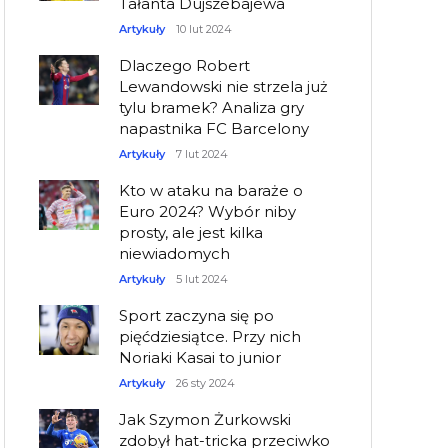
Tałanta Dujszebajewa
Artykuły
10 lut 2024
Dlaczego Robert
Lewandowski nie strzela już
tylu bramek? Analiza gry
napastnika FC Barcelony
Artykuły
7 lut 2024
Kto w ataku na baraże o
Euro 2024? Wybór niby
prosty, ale jest kilka
niewiadomych
Artykuły
5 lut 2024
Sport zaczyna się po
pięćdziesiątce. Przy nich
Noriaki Kasai to junior
Artykuły
26 sty 2024
Jak Szymon Żurkowski
zdobył hat-tricka przeciwko