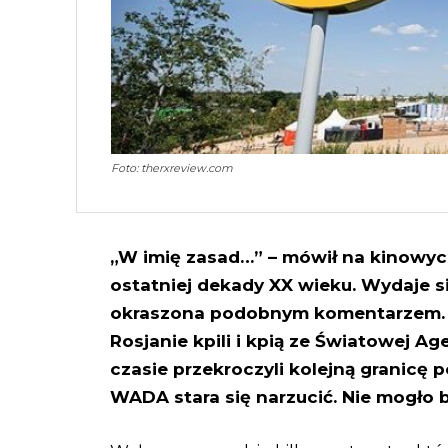
Foto: therxreview.com
„W imię zasad…” – mówił na kinowyc
ostatniej dekady XX wieku. Wydaje si
okraszona podobnym komentarzem. Tu
Rosjanie kpili i kpią ze Światowej A
czasie przekroczyli kolejną granicę 
WADA stara się narzucić. Nie mogło by