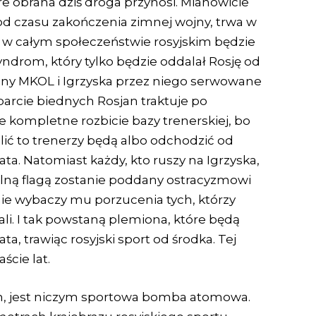
e obrana dziś droga przynosi. Mianowicie
ł od czasu zakończenia zimnej wojny, trwa w
 w całym społeczeństwie rosyjskim będzie
yndrom, który tylko będzie oddalał Rosję od
cny MKOL i Igrzyska przez niego serwowane
parcie biednych Rosjan traktuje po
kompletne rozbicie bazy trenerskiej, bo
olić to trenerzy będą albo odchodzić od
ta. Natomiast każdy, kto ruszy na Igrzyska,
lną flagą zostanie poddany ostracyzmowi
e wybaczy mu porzucenia tych, którzy
i. I tak powstaną plemiona, które będą
a, trawiąc rosyjski sport od środka. Tej
ście lat.
jan, jest niczym sportowa bomba atomowa.