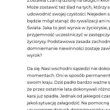
Zostawia czarną dziurę na długich kilo
Może zostawić też ślad na tych, którzy 
udowodnić swojej czystości. Niejeden 
będzie mógł stanąć do rywalizacji ani 
Świata. Jaka to jest wyrwa w życiorysie,
przyjemność uczestniczyć w zastępczyc
życiorysy. Podstawowa zasada zachodni
domniemanie niewinności zostaje zawie
wyrok?
Da się. Nasi wschodni sąsiedzi nie do
momentach. Oni w sposób permanentny
swoim kraju. Dziś padło bardzo ważne s
że przez ostatnie lata dokonywali różn
kara już spadła. Jednak od jakiegoś c
jakoś sytuację załagodzić. Na pomocną 
usuwaniem danych dopingowiczów z s