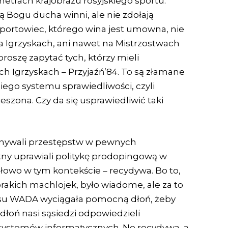
metrach krajobrazu rosyjskiego sportu.
są Bogu ducha winni, ale nie zdołają
sportowiec, którego wina jest umowna, nie
na Igrzyskach, ani nawet na Mistrzostwach
 proszę zapytać tych, którzy mieli
h Igrzyskach – Przyjaźń’84. To są złamane
ego systemu sprawiedliwości, czyli
szona. Czy da się usprawiedliwić taki
konywali przestępstw w pewnych
 uprawiali politykę prodopingową w
łowo w tym kontekście – recydywa. Bo to,
orakich machlojek, było wiadome, ale za to
zasu WADA wyciągała pomocną dłoń, żeby
dłoń nasi sąsiedzi odpowiedzieli
ystemów informatycznych. No recydywa, a