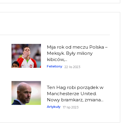
Mija rok od meczu Polska –
Meksyk. Były miliony
kibiców,...
Felietony
22 lis 2023
Ten Hag robi porządek w
Manchesterze United.
Nowy bramkarz, zmiana...
Artykuły
17 lip 2023