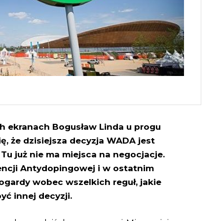
h ekranach Bogusław Linda u progu
ę, że dzisiejsza decyzja WADA jest
 już nie ma miejsca na negocjacje.
gencji Antydopingowej i w ostatnim
pogardy wobec wszelkich reguł, jakie
ć innej decyzji.