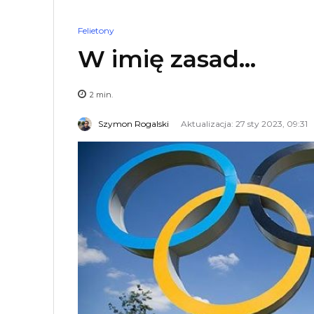
Felietony
W imię zasad…
2
min.
Szymon Rogalski
Aktualizacja: 27 sty 2023, 09:31