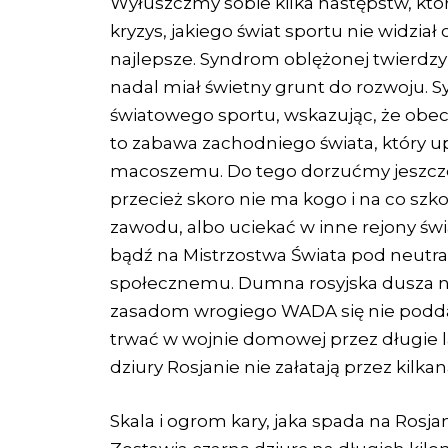
Wyłuszczmy sobie kilka następstw, któr
kryzys, jakiego świat sportu nie widzia
najlepsze. Syndrom oblężonej twierdzy
nadal miał świetny grunt do rozwoju. S
światowego sportu, wskazując, że obe
to zabawa zachodniego świata, który u
macoszemu. Do tego dorzućmy jeszcze 
przecież skoro nie ma kogo i na co szk
zawodu, albo uciekać w inne rejony świa
bądź na Mistrzostwa Świata pod neutra
społecznemu. Dumna rosyjska dusza ni
zasadom wrogiego WADA się nie poddal
trwać w wojnie domowej przez długie lat
dziury Rosjanie nie załatają przez kilkana
Skala i ogrom kary, jaka spada na Ros