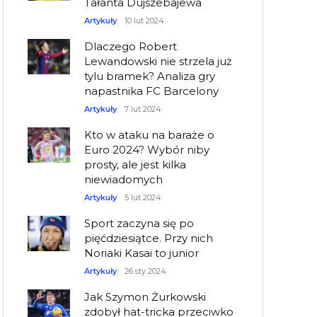
Tałanta Dujszebajewa
Artykuły
10 lut 2024
Dlaczego Robert
Lewandowski nie strzela już
tylu bramek? Analiza gry
napastnika FC Barcelony
Artykuły
7 lut 2024
Kto w ataku na baraże o
Euro 2024? Wybór niby
prosty, ale jest kilka
niewiadomych
Artykuły
5 lut 2024
Sport zaczyna się po
pięćdziesiątce. Przy nich
Noriaki Kasai to junior
Artykuły
26 sty 2024
Jak Szymon Żurkowski
zdobył hat-tricka przeciwko