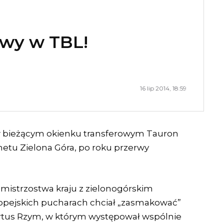
owy w TBL!
16 lip 2014, 18:59
 w bieżącym okienku transferowym Tauron
lmetu Zielona Góra, po roku przerwy
mistrzostwa kraju z zielonogórskim
opejskich pucharach chciał „zasmakować”
 Virtus Rzym, w którym występował wspólnie