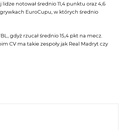
idze notował średnio 11,4 punktu oraz 4,6
 rozgrywkach EuroCupu, w których średnio
L, gdyż rzucał średnio 15,4 pkt na mecz.
oim CV ma takie zespoły jak Real Madryt czy