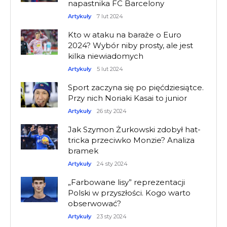
napastnika FC Barcelony
Artykuły
7 lut 2024
Kto w ataku na baraże o Euro
2024? Wybór niby prosty, ale jest
kilka niewiadomych
Artykuły
5 lut 2024
Sport zaczyna się po pięćdziesiątce.
Przy nich Noriaki Kasai to junior
Artykuły
26 sty 2024
Jak Szymon Żurkowski zdobył hat-
tricka przeciwko Monzie? Analiza
bramek
Artykuły
24 sty 2024
„Farbowane lisy” reprezentacji
Polski w przyszłości. Kogo warto
obserwować?
Artykuły
23 sty 2024