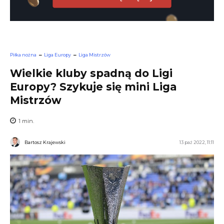
Piłka nożna
Liga Europy
Liga Mistrzów
Wielkie kluby spadną do Ligi
Europy? Szykuje się mini Liga
Mistrzów
1
min.
Bartosz Krajewski
13 paź 2022, 11:11