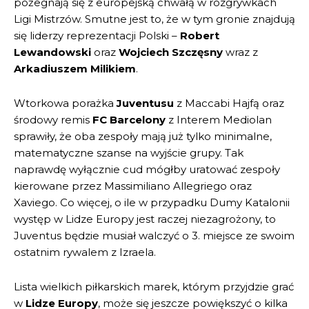
pożegnają się z europejską chwałą w rozgrywkach
Ligi Mistrzów. Smutne jest to, że w tym gronie znajdują
się liderzy reprezentacji Polski –
Robert
Lewandowski
oraz
Wojciech Szczęsny
wraz z
Arkadiuszem Milikiem
.
Wtorkowa porażka
Juventusu
z Maccabi Hajfą oraz
środowy remis
FC Barcelony
z Interem Mediolan
sprawiły, że oba zespoły mają już tylko minimalne,
matematyczne szanse na wyjście grupy. Tak
naprawdę wyłącznie cud mógłby uratować zespoły
kierowane przez Massimiliano Allegriego oraz
Xaviego. Co więcej, o ile w przypadku Dumy Katalonii
występ w Lidze Europy jest raczej niezagrożony, to
Juventus będzie musiał walczyć o 3. miejsce ze swoim
ostatnim rywalem z Izraela.
Lista wielkich piłkarskich marek, którym przyjdzie grać
w
Lidze Europy
, może się jeszcze powiększyć o kilka