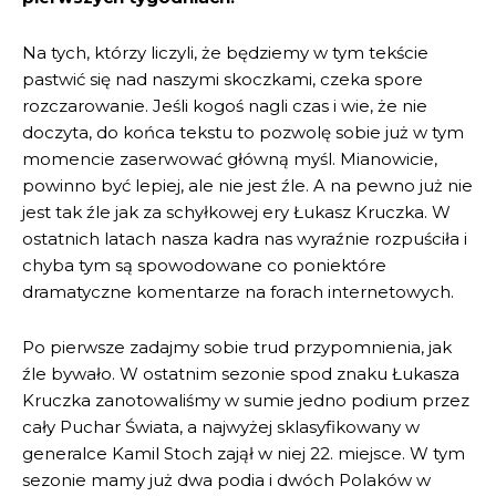
Na tych, którzy liczyli, że będziemy w tym tekście
pastwić się nad naszymi skoczkami, czeka spore
rozczarowanie. Jeśli kogoś nagli czas i wie, że nie
doczyta, do końca tekstu to pozwolę sobie już w tym
momencie zaserwować główną myśl. Mianowicie,
powinno być lepiej, ale nie jest źle. A na pewno już nie
jest tak źle jak za schyłkowej ery Łukasz Kruczka. W
ostatnich latach nasza kadra nas wyraźnie rozpuściła i
chyba tym są spowodowane co poniektóre
dramatyczne komentarze na forach internetowych.
Po pierwsze zadajmy sobie trud przypomnienia, jak
źle bywało. W ostatnim sezonie spod znaku Łukasza
Kruczka zanotowaliśmy w sumie jedno podium przez
cały Puchar Świata, a najwyżej sklasyfikowany w
generalce Kamil Stoch zajął w niej 22. miejsce. W tym
sezonie mamy już dwa podia i dwóch Polaków w