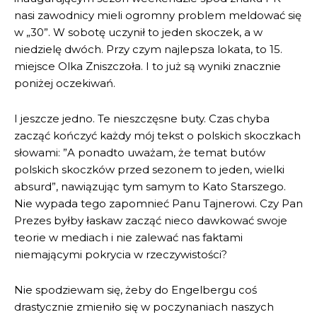
nasi zawodnicy mieli ogromny problem meldować się
w „30”. W sobotę uczynił to jeden skoczek, a w
niedzielę dwóch. Przy czym najlepsza lokata, to 15.
miejsce Olka Zniszczoła. I to już są wyniki znacznie
poniżej oczekiwań.
I jeszcze jedno. Te nieszczęsne buty. Czas chyba
zacząć kończyć każdy mój tekst o polskich skoczkach
słowami: ”A ponadto uważam, że temat butów
polskich skoczków przed sezonem to jeden, wielki
absurd”, nawiązując tym samym to Kato Starszego.
Nie wypada tego zapomnieć Panu Tajnerowi. Czy Pan
Prezes byłby łaskaw zacząć nieco dawkować swoje
teorie w mediach i nie zalewać nas faktami
niemającymi pokrycia w rzeczywistości?
Nie spodziewam się, żeby do Engelbergu coś
drastycznie zmieniło się w poczynaniach naszych