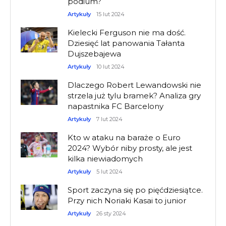
podium?
Artykuły
15 lut 2024
Kielecki Ferguson nie ma dość.
Dziesięć lat panowania Tałanta
Dujszebajewa
Artykuły
10 lut 2024
Dlaczego Robert Lewandowski nie
strzela już tylu bramek? Analiza gry
napastnika FC Barcelony
Artykuły
7 lut 2024
Kto w ataku na baraże o Euro
2024? Wybór niby prosty, ale jest
kilka niewiadomych
Artykuły
5 lut 2024
Sport zaczyna się po pięćdziesiątce.
Przy nich Noriaki Kasai to junior
Artykuły
26 sty 2024