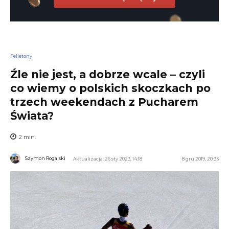
Felietony
Źle nie jest, a dobrze wcale – czyli
co wiemy o polskich skoczkach po
trzech weekendach z Pucharem
Świata?
2
min.
Szymon Rogalski
Aktualizacja: 26 sty 2023, 14:18
8 gru 2019, 20:33