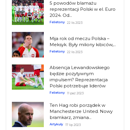
5 powodów blamażu
reprezentacji Polski w el. Euro
2024. Od...
Felietony
22 lis 2023
Mija rok od meczu Polska –
Meksyk. Były miliony kibiców,...
Felietony
22 lis 2023
Absencja Lewandowskiego
będzie pozytywnym
impulsem? Reprezentacja
Polski potrzebuje liderów
Felietony
11 paź 2023
Ten Hag robi porządek w
Manchesterze United. Nowy
bramkarz, zmiana...
Artykuły
17 lip 2023