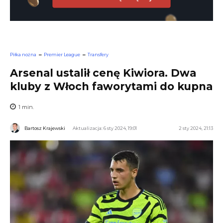
Piłka nożna
Premier League
Transfery
Arsenal ustalił cenę Kiwiora. Dwa
kluby z Włoch faworytami do kupna
1
min.
Bartosz Krajewski
Aktualizacja: 6 sty 2024, 19:01
2 sty 2024, 21:13