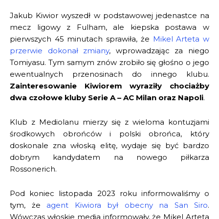
Jakub Kiwior wyszedł w podstawowej jedenastce na
mecz ligowy z Fulham, ale kiepska postawa w
pierwszych 45 minutach sprawiła, że
Mikel Arteta w
przerwie dokonał zmiany
, wprowadzając za niego
Tomiyasu. Tym samym znów zrobiło się głośno o jego
ewentualnych przenosinach do innego klubu.
Zainteresowanie Kiwiorem wyraziły chociażby
dwa czołowe kluby Serie A – AC Milan oraz Napoli
.
Klub z Mediolanu mierzy się z wieloma kontuzjami
środkowych obrońców i polski obrońca, który
doskonale zna włoską elitę, wydaje się być bardzo
dobrym kandydatem na nowego piłkarza
Rossonerich.
Pod koniec listopada 2023 roku informowaliśmy o
tym, że
agent Kiwiora był obecny na San Siro
.
Wówczas włoskie media informowały, że Mikel Arteta