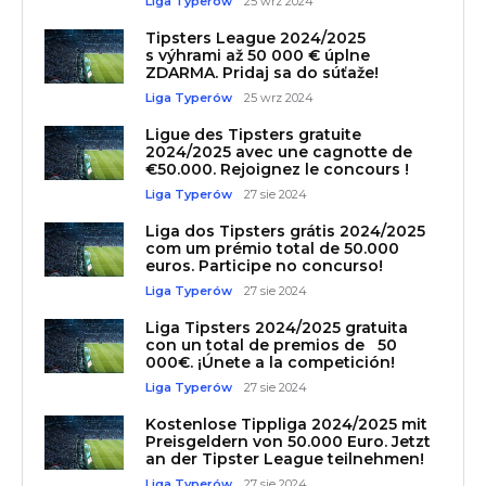
Liga Typerów
25 wrz 2024
Tipsters League 2024/2025
s výhrami až 50 000 € úplne
ZDARMA. Pridaj sa do súťaže!
Liga Typerów
25 wrz 2024
Ligue des Tipsters gratuite
2024/2025 avec une cagnotte de
€50.000. Rejoignez le concours !
Liga Typerów
27 sie 2024
Liga dos Tipsters grátis 2024/2025
com um prémio total de 50.000
euros. Participe no concurso!
Liga Typerów
27 sie 2024
Liga Tipsters 2024/2025 gratuita
con un total de premios de 50
000€. ¡Únete a la competición!
Liga Typerów
27 sie 2024
Kostenlose Tippliga 2024/2025 mit
Preisgeldern von 50.000 Euro. Jetzt
an der Tipster League teilnehmen!
Liga Typerów
27 sie 2024