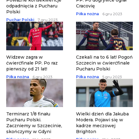
Poważne konsekwencje
PP. Po dogrywce ograł
odpadnięcia z Pucharu
Cracovię
Polski
Piłka nożna
6 gru 2023
Puchar Polski
7 gru 2023
Widzew zagra w
Czekali na to 6 lat! Pogoń
ćwierćfinale PP. Po raz
Szczecin w ćwierćfinale
pierwszy od 21 lat!
Pucharu Polski
Piłka nożna
6 gru 2023
Piłka nożna
5 gru 2023
Terminarz 1/8 finału
Wielki dzień dla Jakuba
Pucharu Polski.
Modera. Pojawi się w
Zaczniemy w Szczecinie,
kadrze meczowej
skończymy w Gdyni
Brighton