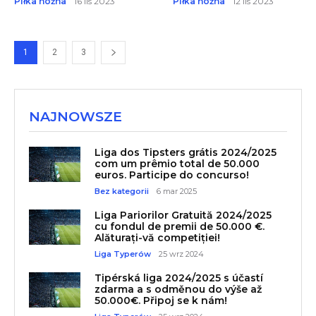
Piłka nożna
16 lis 2023
Piłka nożna
12 lis 2023
1
2
3
NAJNOWSZE
Liga dos Tipsters grátis 2024/2025
com um prêmio total de 50.000
euros. Participe do concurso!
Bez kategorii
6 mar 2025
Liga Pariorilor Gratuită 2024/2025
cu fondul de premii de 50.000 €.
Alăturați-vă competiției!
Liga Typerów
25 wrz 2024
Tipérská liga 2024/2025 s účastí
zdarma a s odměnou do výše až
50.000€. Připoj se k nám!