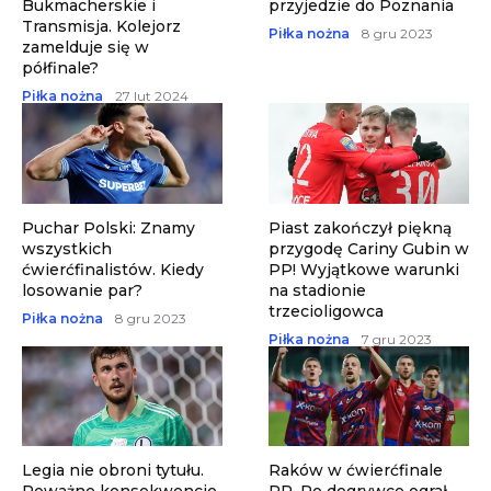
Bukmacherskie i
przyjedzie do Poznania
Transmisja. Kolejorz
Piłka nożna
8 gru 2023
zamelduje się w
półfinale?
Piłka nożna
27 lut 2024
Puchar Polski: Znamy
Piast zakończył piękną
wszystkich
przygodę Cariny Gubin w
ćwierćfinalistów. Kiedy
PP! Wyjątkowe warunki
losowanie par?
na stadionie
trzecioligowca
Piłka nożna
8 gru 2023
Piłka nożna
7 gru 2023
Legia nie obroni tytułu.
Raków w ćwierćfinale