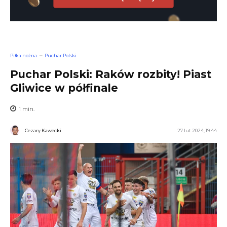
Piłka nożna
Puchar Polski
Puchar Polski: Raków rozbity! Piast
Gliwice w półfinale
1
min.
Cezary Kawecki
27 lut 2024, 19:44