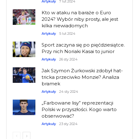
Artykuły
7 lut 2024
Kto w ataku na baraże o Euro
2024? Wybór niby prosty, ale jest
kilka niewiadomych
Artykuły
5 lut 2024
Sport zaczyna się po pięćdziesiątce.
Przy nich Noriaki Kasai to junior
Artykuły
26 sty 2024
Jak Szymon Żurkowski zdobył hat-
tricka przeciwko Monzie? Analiza
bramek
Artykuły
24 sty 2024
„Farbowane lisy” reprezentacji
Polski w przyszłości. Kogo warto
obserwować?
Artykuły
23 sty 2024