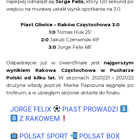
najlepiej odnalazł się
Jorge Felix,
który 120 sekund po
wejściu na murawę ustalił wynik spotkania na 3:0.
Piast Gliwice – Raków Częstochowa 3:0
1:0
Tomas Huk 25′
2:0
Jakub Czerwiński 49′
3:0
Jorge Felix 68′
Odpadnięcie już w ćwierćfinale jest
najgorszym
wynikiem Rakowa Częstochowa w Pucharze
Polski od kilku lat.
W sezonach 2020/21 i 2021/22
drużyna wtedy jeszcze Marka Papszuna sięgnęła po
trofeum, a w ubiegłym sezonie dotarła do finału.
JORGE FELIX
PIAST PROWADZI
:
Z RAKOWEM
POLSAT SPORT
POLSAT BOX