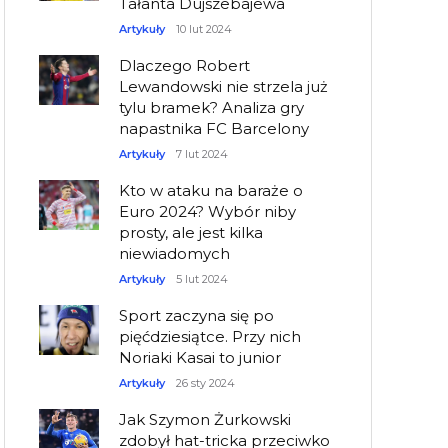
Tałanta Dujszebajewa
Artykuły
10 lut 2024
Dlaczego Robert
Lewandowski nie strzela już
tylu bramek? Analiza gry
napastnika FC Barcelony
Artykuły
7 lut 2024
Kto w ataku na baraże o
Euro 2024? Wybór niby
prosty, ale jest kilka
niewiadomych
Artykuły
5 lut 2024
Sport zaczyna się po
pięćdziesiątce. Przy nich
Noriaki Kasai to junior
Artykuły
26 sty 2024
Jak Szymon Żurkowski
zdobył hat-tricka przeciwko