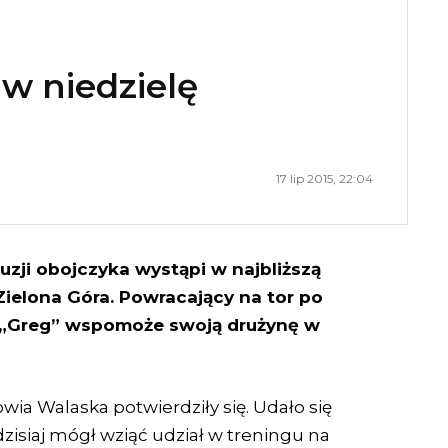
 w niedzielę
17 lip 2015, 22:04
uzji obojczyka wystąpi w najbliższą
ielona Góra. Powracający na tor po
y „Greg” wspomoże swoją drużynę w
ia Walaska potwierdziły się. Udało się
dzisiaj mógł wziąć udział w treningu na