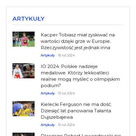
ARTYKUŁY
Kacper Tobiasz miał zyskiwać na
wartości dzięki grze w Europie.
Rzeczywistość jest jednak inna
Artykuły
16 lut 2024
IO 2024: Polskie nadzieje
medalowe. Którzy lekkoatleci
realnie mogą myśleć o olimpijskim
podium?
Artykuły
15 lut 2024
Kielecki Ferguson nie ma dość.
Dziesięć lat panowania Tałanta
Dujszebajewa
Artykuły
10 lut 2024
Dlaczego Robert Lewandowski nie