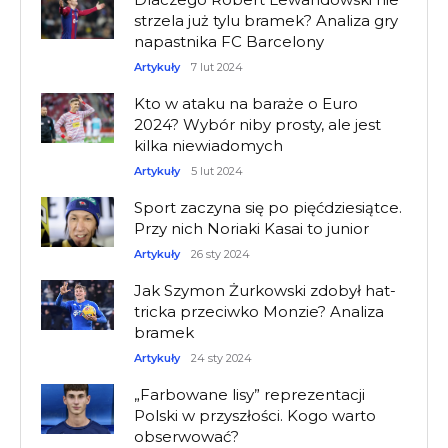
strzela już tylu bramek? Analiza gry
napastnika FC Barcelony
Artykuły
7 lut 2024
Kto w ataku na baraże o Euro
2024? Wybór niby prosty, ale jest
kilka niewiadomych
Artykuły
5 lut 2024
Sport zaczyna się po pięćdziesiątce.
Przy nich Noriaki Kasai to junior
Artykuły
26 sty 2024
Jak Szymon Żurkowski zdobył hat-
tricka przeciwko Monzie? Analiza
bramek
Artykuły
24 sty 2024
„Farbowane lisy” reprezentacji
Polski w przyszłości. Kogo warto
obserwować?