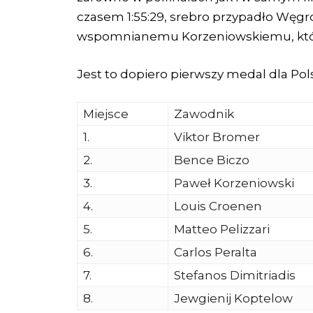
czasem 1:55:29, srebro przypadło Węgrow
wspomnianemu Korzeniowskiemu, który 
Jest to dopiero pierwszy medal dla Pol
Miejsce
Zawodnik
1.
Viktor Bromer
2.
Bence Biczo
3.
Paweł Korzeniowski
4.
Louis Croenen
5.
Matteo Pelizzari
6.
Carlos Peralta
7.
Stefanos Dimitriadis
8.
Jewgienij Koptelow