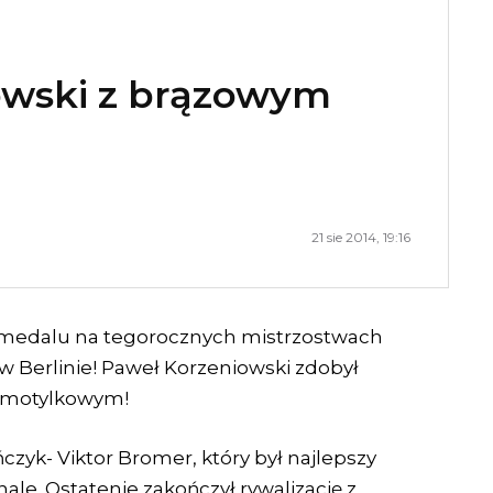
owski z brązowym
21 sie 2014, 19:16
 medalu na tegorocznych mistrzostwach
w Berlinie! Paweł Korzeniowski zdobył
 motylkowym!
zyk- Viktor Bromer, który był najlepszy
ale. Ostatenie zakończył rywalizację z