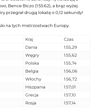
i, Bence Biczo (1:55:62), a brąz wyżej
przegrał drugą lokatę o 0,12 sekundy!
ski na tych mistrzostwach Europy.
Kraj
Czas
Dania
1:55,29
Węgry
1:55,62
Polska
1:55,74
Belgia
1:56,06
Włochy
1:56,72
Hiszpania
1:57,01
Grecja
1:57,10
Rosja
1:57,14