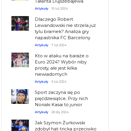
Tałanta Dujszebajewa
Artykuły
10 lut 2024
Dlaczego Robert
Lewandowski nie strzela już
tylu bramek? Analiza gry
napastnika FC Barcelony
Artykuły
7 lut 2024
Kto w ataku na baraże o
Euro 2024? Wybór niby
prosty, ale jest kilka
niewiadomych
Artykuły
5 lut 2024
Sport zaczyna się po
pięćdziesiątce. Przy nich
Noriaki Kasai to junior
Artykuły
26 sty 2024
Jak Szymon Żurkowski
zdobył hat-tricka przeciwko