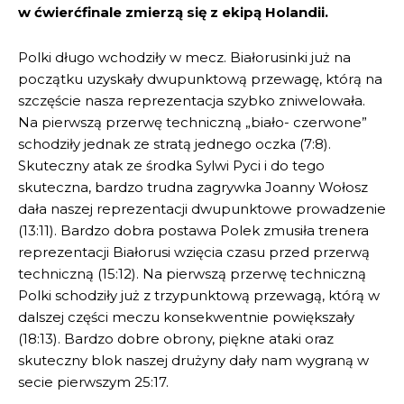
w ćwierćfinale zmierzą się z ekipą Holandii.
Polki długo wchodziły w mecz. Białorusinki już na
początku uzyskały dwupunktową przewagę, którą na
szczęście nasza reprezentacja szybko zniwelowała.
Na pierwszą przerwę techniczną „biało- czerwone”
schodziły jednak ze stratą jednego oczka (7:8).
Skuteczny atak ze środka Sylwi Pyci i do tego
skuteczna, bardzo trudna zagrywka Joanny Wołosz
dała naszej reprezentacji dwupunktowe prowadzenie
(13:11). Bardzo dobra postawa Polek zmusiła trenera
reprezentacji Białorusi wzięcia czasu przed przerwą
techniczną (15:12). Na pierwszą przerwę techniczną
Polki schodziły już z trzypunktową przewagą, którą w
dalszej części meczu konsekwentnie powiększały
(18:13). Bardzo dobre obrony, piękne ataki oraz
skuteczny blok naszej drużyny dały nam wygraną w
secie pierwszym 25:17.