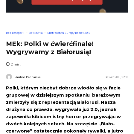
Bez kategorii
Siatkówka
Mistrzostwa Europy kobiet 2015
MEk: Polki w ćwierćfinale!
Wygrywamy z Białorusią!
2
min.
Paulina Bednarska
30 wrz 2015, 22:10
Polki, którym niezbyt dobrze wiodło się w fazie
grupowej w dzisiejszym spotkaniu barażowym
zmierzyły się z reprezentacją Białorusi. Nasza
drużyna co prawda, wygrywała już 2:0, jednak
zapewniła kibicom istny horror przegrywając w
dwóch kolejnych setach. Na szczęście „Biało-
czerwone” ostatecznie pokonały rywalki, a jutro