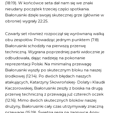
(18:19). W końcówce seta dał nam się we znaki
nieudany początek trzeciej części spotkania.
Białorusinki dzięki swojej skutecznej grze (głównie w
obronie) wygrały 22:25.
Czwarty set również rozpoczął się wyrównaną walką
obu zespołów. Prowadząc jednym punktem (7:8)
Białorusinki schodziły na pierwszą przerwę
techniczną. Wygrana poprzedniej partii widocznie je
odbudowała, dając nadzieję na pokonanie
reprezentacji Polski. Na minimalną przewagę
Białorusinki wyszły po skutecznym bloku na naszej
środkowej (12:14). Po dwóch błędach naszych
atakujących, Katarzyny Skowrońskiej- Dolaty i Klaudii
Kaczorowskiej, Białorusinki zeszły z boiska na drugą
przerwę techniczną z przewagą już czterech oczek
(12:16). Mimo dwóch skutecznych bloków naszej
drużyny, Białorusinki cały czas utrzymywały znaczną
przewagę (15:19). Świetna seria na zagrywce Anny