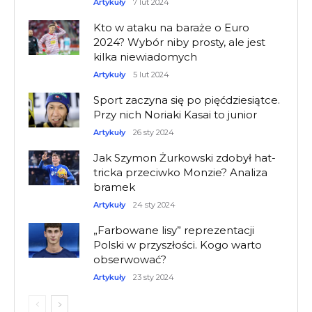
Artykuły
7 lut 2024
Kto w ataku na baraże o Euro
2024? Wybór niby prosty, ale jest
kilka niewiadomych
Artykuły
5 lut 2024
Sport zaczyna się po pięćdziesiątce.
Przy nich Noriaki Kasai to junior
Artykuły
26 sty 2024
Jak Szymon Żurkowski zdobył hat-
tricka przeciwko Monzie? Analiza
bramek
Artykuły
24 sty 2024
„Farbowane lisy” reprezentacji
Polski w przyszłości. Kogo warto
obserwować?
Artykuły
23 sty 2024