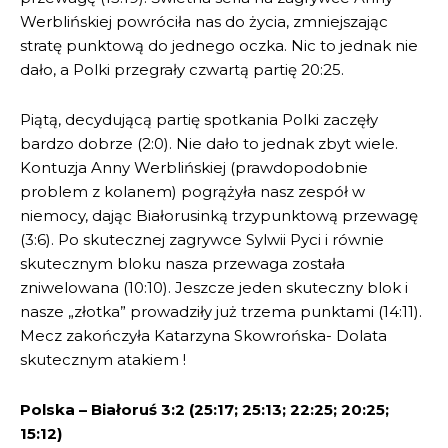
Werblińskiej powróciła nas do życia, zmniejszając
stratę punktową do jednego oczka. Nic to jednak nie
dało, a Polki przegrały czwartą partię 20:25.
Piątą, decydującą partię spotkania Polki zaczęły
bardzo dobrze (2:0). Nie dało to jednak zbyt wiele.
Kontuzja Anny Werblińskiej (prawdopodobnie
problem z kolanem) pogrążyła nasz zespół w
niemocy, dając Białorusinką trzypunktową przewagę
(3:6). Po skutecznej zagrywce Sylwii Pyci i równie
skutecznym bloku nasza przewaga została
zniwelowana (10:10). Jeszcze jeden skuteczny blok i
nasze „złotka” prowadziły już trzema punktami (14:11).
Mecz zakończyła Katarzyna Skowrońska- Dolata
skutecznym atakiem !
Polska – Białoruś 3:2 (25:17; 25:13; 22:25; 20:25;
15:12)