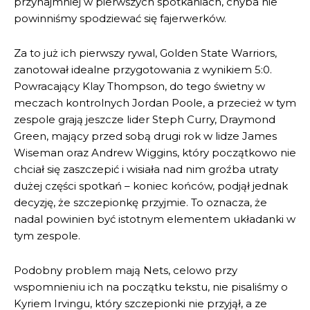
przynajmniej w pierwszych spotkaniach, chyba nie
powinniśmy spodziewać się fajerwerków.
Za to już ich pierwszy rywal, Golden State Warriors,
zanotował idealne przygotowania z wynikiem 5:0.
Powracający Klay Thompson, do tego świetny w
meczach kontrolnych Jordan Poole, a przecież w tym
zespole grają jeszcze lider Steph Curry, Draymond
Green, mający przed sobą drugi rok w lidze James
Wiseman oraz Andrew Wiggins, który początkowo nie
chciał się zaszczepić i wisiała nad nim groźba utraty
dużej części spotkań – koniec końców, podjął jednak
decyzję, że szczepionkę przyjmie. To oznacza, że
nadal powinien być istotnym elementem układanki w
tym zespole.
Podobny problem mają Nets, celowo przy
wspomnieniu ich na początku tekstu, nie pisaliśmy o
Kyriem Irvingu, który szczepionki nie przyjął, a ze