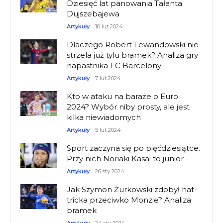
Dziesięć lat panowania Tałanta
Dujszebajewa
Artykuły
10 lut 2024
Dlaczego Robert Lewandowski nie
strzela już tylu bramek? Analiza gry
napastnika FC Barcelony
Artykuły
7 lut 2024
Kto w ataku na baraże o Euro
2024? Wybór niby prosty, ale jest
kilka niewiadomych
Artykuły
5 lut 2024
Sport zaczyna się po pięćdziesiątce.
Przy nich Noriaki Kasai to junior
Artykuły
26 sty 2024
Jak Szymon Żurkowski zdobył hat-
tricka przeciwko Monzie? Analiza
bramek