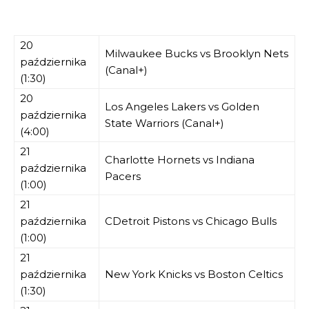
20
Milwaukee Bucks vs Brooklyn Nets
października
(Canal+)
(1:30)
20
Los Angeles Lakers vs Golden
października
State Warriors (Canal+)
(4:00)
21
Charlotte Hornets vs Indiana
października
Pacers
(1:00)
21
października
CDetroit Pistons vs Chicago Bulls
(1:00)
21
października
New York Knicks vs Boston Celtics
(1:30)