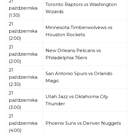
21
Toronto Raptors vs Washington
października
Wizards
(1:30)
21
Minnesota Timberwolvews vs
października
Houston Rockets
(2:00)
21
New Orleans Pelicans vs
października
Philadelphia 76ers
(2:00)
21
San Antonio Spurs vs Orlando
października
Magic
(2:30)
21
Utah Jazz vs Oklahoma City
października
Thunder
(3:00)
21
października
Phoenix Suns vs Denver Nuggets
(4:00)