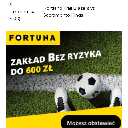
21
Portland Trail Blazers vs
października
Sacramento Kings
(4:00)