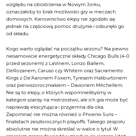
względu na obostrzenia w Nowym Jorku,
oznaczałoby to brak możliwości gry w meczach
domowych. Kierownictwo ekipy nie zgodziło się
jednak na częściową pomoc drużynie i odsunęło go
od składu.
Kogo warto oglądać na początku sezonu? Na pewno
niesamowicie energetyczne składy Chicago Bulls (4-0
przed sezonem) z LaVinem, Lonzo Ballem,
DeRozanem, Caruso czy Whitem oraz Sacramento
Kings z De’Aaronem Foxem, Tyresem Haliburtonem
oraz pierwszoroczniakiem – Davionem Mitchellem.
Nie są to ekipy, o których wspomnielibyśmy w
kategorii szansy na mistrzostwo, ale ich gra może być
naprawdę ekscytująca i przyjemna dla oka.
Zapominać nie można również o Phoenix Suns –
finalistach zeszłorocznych playoffs. Takiego zespołu
absolutnie nie można skreślać w walce o tytuł. W