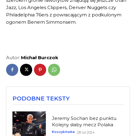
szerokim gronie faworytów znajdują się jeszcze Utah
Jazz, Los Angeles Clippers, Denver Nuggets czy
Philadelphia 76ers z powracającym z podkulonym
ogonem Benem Simmonsem.
Autor:
Michał Burczok
PODOBNE TEKSTY
Jeremy Sochan bez punktu.
Kolejny słaby mecz Polaka
Koszykówka
28 lut 2024