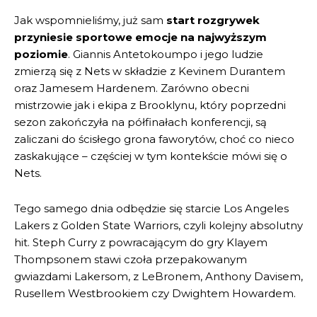
Jak wspomnieliśmy, już sam
start rozgrywek
przyniesie sportowe emocje na najwyższym
poziomie
. Giannis Antetokoumpo i jego ludzie
zmierzą się z Nets w składzie z Kevinem Durantem
oraz Jamesem Hardenem. Zarówno obecni
mistrzowie jak i ekipa z Brooklynu, który poprzedni
sezon zakończyła na półfinałach konferencji, są
zaliczani do ścisłego grona faworytów, choć co nieco
zaskakujące – częściej w tym kontekście mówi się o
Nets.
Tego samego dnia odbędzie się starcie Los Angeles
Lakers z Golden State Warriors, czyli kolejny absolutny
hit. Steph Curry z powracającym do gry Klayem
Thompsonem stawi czoła przepakowanym
gwiazdami Lakersom, z LeBronem, Anthony Davisem,
Rusellem Westbrookiem czy Dwightem Howardem.