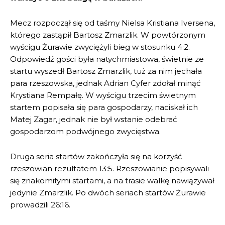
Mecz rozpoczął się od taśmy Nielsa Kristiana Iversena,
którego zastąpił Bartosz Zmarzlik. W powtórzonym
wyścigu Żurawie zwyciężyli bieg w stosunku 4:2.
Odpowiedź gości była natychmiastowa, świetnie ze
startu wyszedł Bartosz Zmarzlik, tuż za nim jechała
para rzeszowska, jednak Adrian Cyfer zdołał minąć
Krystiana Rempałę. W wyścigu trzecim świetnym
startem popisała się para gospodarzy, naciskał ich
Matej Zagar, jednak nie był wstanie odebrać
gospodarzom podwójnego zwycięstwa.
Druga seria startów zakończyła się na korzyść
rzeszowian rezultatem 13:5. Rzeszowianie popisywali
się znakomitymi startami, a na trasie walkę nawiązywał
jedynie Zmarzlik. Po dwóch seriach startów Żurawie
prowadzili 26:16.