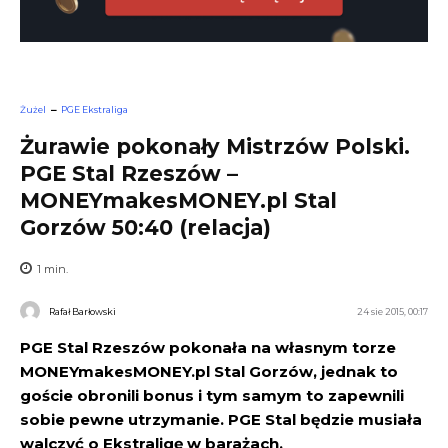
Żużel
PGE Ekstraliga
Żurawie pokonały Mistrzów Polski.
PGE Stal Rzeszów –
MONEYmakesMONEY.pl Stal
Gorzów 50:40 (relacja)
1
min.
Rafał Barłowski
24 sie 2015, 00:17
PGE Stal Rzeszów pokonała na własnym torze
MONEYmakesMONEY.pl Stal Gorzów, jednak to
goście obronili bonus i tym samym to zapewnili
sobie pewne utrzymanie. PGE Stal będzie musiała
walczyć o Ekstraligę w barażach.