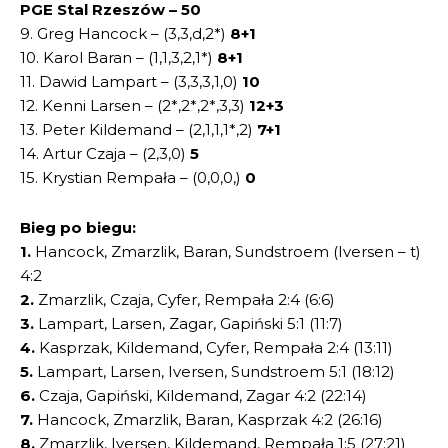
PGE Stal Rzeszów – 50
9. Greg Hancock – (3,3,d,2*)
8+1
10. Karol Baran – (1,1,3,2,1*)
8+1
11. Dawid Lampart – (3,3,3,1,0)
10
12. Kenni Larsen – (2*,2*,2*,3,3)
12+3
13. Peter Kildemand – (2,1,1,1*,2)
7+1
14. Artur Czaja – (2,3,0)
5
15. Krystian Rempała – (0,0,0,)
0
Bieg po biegu:
1.
Hancock, Zmarzlik, Baran, Sundstroem (Iversen – t)
4:2
2.
Zmarzlik, Czaja, Cyfer, Rempała 2:4 (6:6)
3.
Lampart, Larsen, Zagar, Gapiński 5:1 (11:7)
4.
Kasprzak, Kildemand, Cyfer, Rempała 2:4 (13:11)
5.
Lampart, Larsen, Iversen, Sundstroem 5:1 (18:12)
6.
Czaja, Gapiński, Kildemand, Zagar 4:2 (22:14)
7.
Hancock, Zmarzlik, Baran, Kasprzak 4:2 (26:16)
8.
Zmarzlik, Iversen, Kildemand, Rempała 1:5 (27:21)