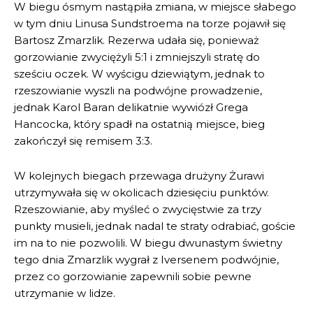
W biegu ósmym nastąpiła zmiana, w miejsce słabego
w tym dniu Linusa Sundstroema na torze pojawił się
Bartosz Zmarzlik. Rezerwa udała się, ponieważ
gorzowianie zwyciężyli 5:1 i zmniejszyli stratę do
sześciu oczek. W wyścigu dziewiątym, jednak to
rzeszowianie wyszli na podwójne prowadzenie,
jednak Karol Baran delikatnie wywiózł Grega
Hancocka, który spadł na ostatnią miejsce, bieg
zakończył się remisem 3:3.
W kolejnych biegach przewaga drużyny Żurawi
utrzymywała się w okolicach dziesięciu punktów.
Rzeszowianie, aby myśleć o zwycięstwie za trzy
punkty musieli, jednak nadal te straty odrabiać, goście
im na to nie pozwolili. W biegu dwunastym świetny
tego dnia Zmarzlik wygrał z Iversenem podwójnie,
przez co gorzowianie zapewnili sobie pewne
utrzymanie w lidze.