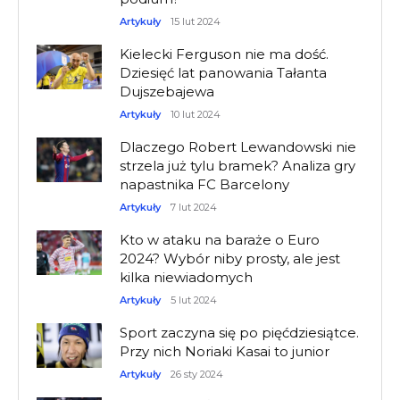
Artykuły
15 lut 2024
Kielecki Ferguson nie ma dość.
Dziesięć lat panowania Tałanta
Dujszebajewa
Artykuły
10 lut 2024
Dlaczego Robert Lewandowski nie
strzela już tylu bramek? Analiza gry
napastnika FC Barcelony
Artykuły
7 lut 2024
Kto w ataku na baraże o Euro
2024? Wybór niby prosty, ale jest
kilka niewiadomych
Artykuły
5 lut 2024
Sport zaczyna się po pięćdziesiątce.
Przy nich Noriaki Kasai to junior
Artykuły
26 sty 2024