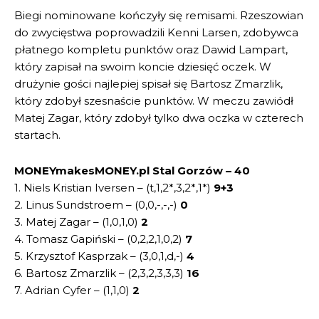
Biegi nominowane kończyły się remisami. Rzeszowian
do zwycięstwa poprowadzili Kenni Larsen, zdobywca
płatnego kompletu punktów oraz Dawid Lampart,
który zapisał na swoim koncie dziesięć oczek. W
drużynie gości najlepiej spisał się Bartosz Zmarzlik,
który zdobył szesnaście punktów. W meczu zawiódł
Matej Zagar, który zdobył tylko dwa oczka w czterech
startach.
MONEYmakesMONEY.pl Stal Gorzów – 40
1. Niels Kristian Iversen – (t,1,2*,3,2*,1*)
9+3
2. Linus Sundstroem – (0,0,-,-,-)
0
3. Matej Zagar – (1,0,1,0)
2
4. Tomasz Gapiński – (0,2,2,1,0,2)
7
5. Krzysztof Kasprzak – (3,0,1,d,-)
4
6. Bartosz Zmarzlik – (2,3,2,3,3,3)
16
7. Adrian Cyfer – (1,1,0)
2