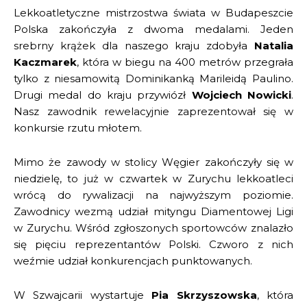
Lekkoatletyczne mistrzostwa świata w Budapeszcie
Polska zakończyła z dwoma medalami. Jeden
srebrny krążek dla naszego kraju zdobyła
Natalia
Kaczmarek
, która w biegu na 400 metrów przegrała
tylko z niesamowitą Dominikanką Marileidą Paulino.
Drugi medal do kraju przywiózł
Wojciech Nowicki
.
Nasz zawodnik rewelacyjnie zaprezentował się w
konkursie rzutu młotem.
Mimo że zawody w stolicy Węgier zakończyły się w
niedzielę, to już w czwartek w Zurychu lekkoatleci
wrócą do rywalizacji na najwyższym poziomie.
Zawodnicy wezmą udział mityngu Diamentowej Ligi
w Zurychu. Wśród zgłoszonych sportowców znalazło
się pięciu reprezentantów Polski. Czworo z nich
weźmie udział konkurencjach punktowanych.
W Szwajcarii wystartuje
Pia Skrzyszowska
, która