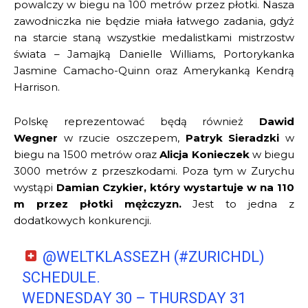
powalczy w biegu na 100 metrów przez płotki. Nasza
zawodniczka nie będzie miała łatwego zadania, gdyż
na starcie staną wszystkie medalistkami mistrzostw
świata – Jamajką Danielle Williams, Portorykanka
Jasmine Camacho-Quinn oraz Amerykanką Kendrą
Harrison.
Polskę reprezentować będą również
Dawid
Wegner
w rzucie oszczepem,
Patryk Sieradzki
w
biegu na 1500 metrów oraz
Alicja Konieczek
w biegu
3000 metrów z przeszkodami. Poza tym w Zurychu
wystąpi
Damian Czykier, który wystartuje w na 110
m przez płotki mężczyzn.
Jest to jedna z
dodatkowych konkurencji.
@WELTKLASSEZH
(
#ZURICHDL
)
SCHEDULE.
WEDNESDAY 30 – THURSDAY 31