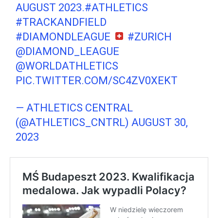
AUGUST 2023.
#ATHLETICS
#TRACKANDFIELD
#DIAMONDLEAGUE
#ZURICH
@DIAMOND_LEAGUE
@WORLDATHLETICS
PIC.TWITTER.COM/SC4ZV0XEKT
— ATHLETICS CENTRAL
(@ATHLETICS_CNTRL)
AUGUST 30,
2023