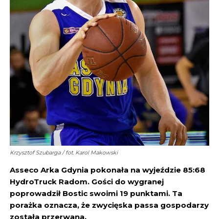
Krzysztof Szubarga / fot. Karol Makowski
Asseco Arka Gdynia pokonała na wyjeździe 85:68
HydroTruck Radom. Gości do wygranej
poprowadził Bostic swoimi 19 punktami. Ta
porażka oznacza, że zwycięska passa gospodarzy
została przerwana.