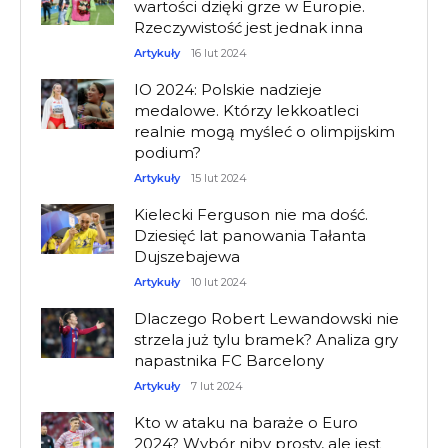
wartości dzięki grze w Europie.
Rzeczywistość jest jednak inna
Artykuły
16 lut 2024
IO 2024: Polskie nadzieje
medalowe. Którzy lekkoatleci
realnie mogą myśleć o olimpijskim
podium?
Artykuły
15 lut 2024
Kielecki Ferguson nie ma dość.
Dziesięć lat panowania Tałanta
Dujszebajewa
Artykuły
10 lut 2024
Dlaczego Robert Lewandowski nie
strzela już tylu bramek? Analiza gry
napastnika FC Barcelony
Artykuły
7 lut 2024
Kto w ataku na baraże o Euro
2024? Wybór niby prosty, ale jest