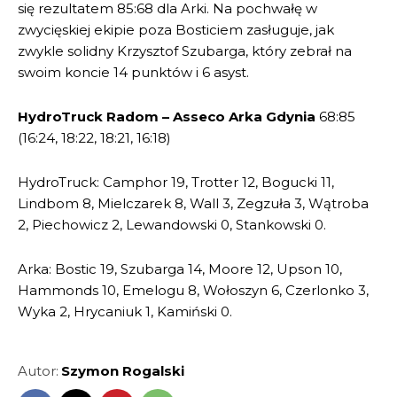
się rezultatem 85:68 dla Arki. Na pochwałę w
zwycięskiej ekipie poza Bosticiem zasługuje, jak
zwykle solidny Krzysztof Szubarga, który zebrał na
swoim koncie 14 punktów i 6 asyst.
HydroTruck Radom – Asseco Arka Gdynia
68:85
(16:24, 18:22, 18:21, 16:18)
HydroTruck: Camphor 19, Trotter 12, Bogucki 11,
Lindbom 8, Mielczarek 8, Wall 3, Zegzuła 3, Wątroba
2, Piechowicz 2, Lewandowski 0, Stankowski 0.
Arka: Bostic 19, Szubarga 14, Moore 12, Upson 10,
Hammonds 10, Emelogu 8, Wołoszyn 6, Czerlonko 3,
Wyka 2, Hrycaniuk 1, Kamiński 0.
Autor:
Szymon Rogalski