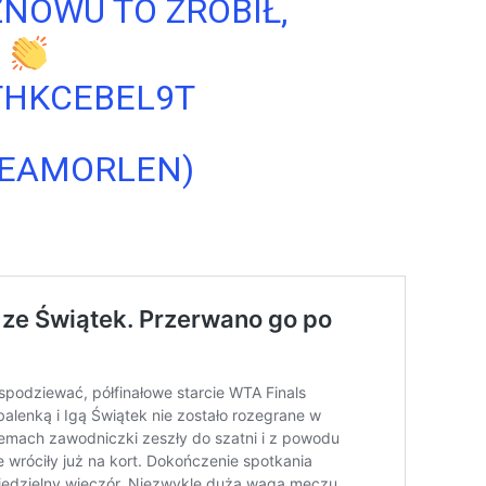
ZNOWU TO ZROBIŁ,
I
THKCEBEL9T
TEAMORLEN)