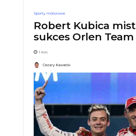
Sporty motorowe
Robert Kubica mist
sukces Orlen Tea
1
min.
Cezary Kawecki