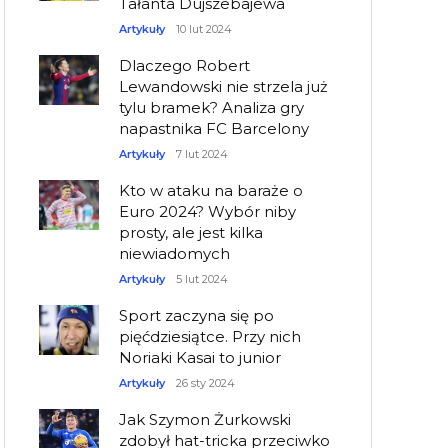
Tałanta Dujszebajewa
Artykuły
10 lut 2024
Dlaczego Robert
Lewandowski nie strzela już
tylu bramek? Analiza gry
napastnika FC Barcelony
Artykuły
7 lut 2024
Kto w ataku na baraże o
Euro 2024? Wybór niby
prosty, ale jest kilka
niewiadomych
Artykuły
5 lut 2024
Sport zaczyna się po
pięćdziesiątce. Przy nich
Noriaki Kasai to junior
Artykuły
26 sty 2024
Jak Szymon Żurkowski
zdobył hat-tricka przeciwko