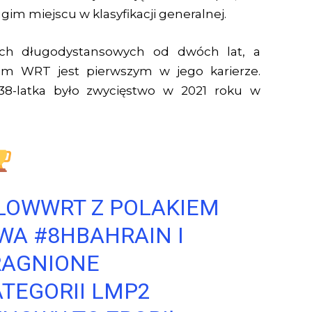
im miejscu w klasyfikacji generalnej.
ach długodystansowych od dwóch lat, a
am WRT jest pierwszym w jego karierze.
8-latka było zwycięstwo w 2021 roku w
LOWWRT
Z POLAKIEM
YWA
#8HBAHRAIN
I
RAGNIONE
TEGORII LMP2