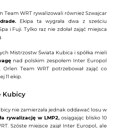
en Team WRT rywalizowali również Szwajcar
drade.
Ekipa ta wygrała dwa z sześciu
a i Fuji. Tylko raz nie zdołał zająć miejsca
.
h Mistrzostw Świata Kubica i spółka mieli
wagę
nad polskim zespołem Inter Europol
łu, Orlen Team WRT potrzebował zająć co
 11 ekip.
e Kubicy
icy nie zamierzała jednak oddawać losu w
a rywalizację w LMP2,
osiągając blisko 10
. Szóste miejsce zajął Inter Europol, ale