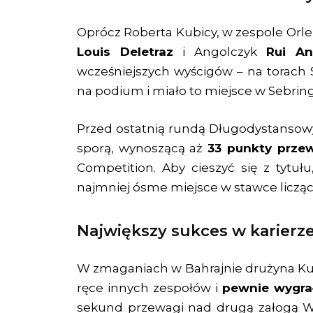
Oprócz Roberta Kubicy, w zespole Orl
Louis Deletraz
i Angolczyk
Rui An
wcześniejszych wyścigów – na torach Sp
na podium i miało to miejsce w Sebring
Przed ostatnią rundą Długodystansowyc
sporą, wynoszącą aż
33 punkty prze
Competition. Aby cieszyć się z tytu
najmniej ósme miejsce w stawce liczącej
Największy sukces w karierz
W zmaganiach w Bahrajnie drużyna Kub
ręce innych zespołów i
pewnie wygrał
sekund przewagi nad drugą załogą WRT