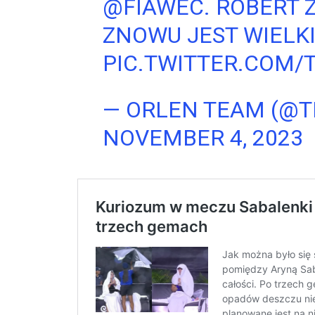
@FIAWEC
. ROBERT 
ZNOWU JEST WIELK
PIC.TWITTER.COM/
— ORLEN TEAM (@
NOVEMBER 4, 2023