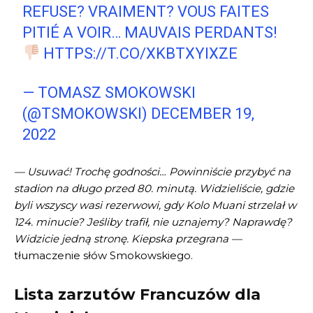
REFUSE? VRAIMENT? VOUS FAITES
PITIÉ A VOIR… MAUVAIS PERDANTS!
HTTPS://T.CO/XKBTXYIXZE
— TOMASZ SMOKOWSKI
(@TSMOKOWSKI)
DECEMBER 19,
2022
— Usuwać! Trochę godności… Powinniście przybyć na
stadion na długo przed 80. minutą. Widzieliście, gdzie
byli wszyscy wasi rezerwowi, gdy Kolo Muani strzelał w
124. minucie? Jeśliby trafił, nie uznajemy? Naprawdę?
Widzicie jedną stronę. Kiepska przegrana —
tłumaczenie słów Smokowskiego.
Lista zarzutów Francuzów dla