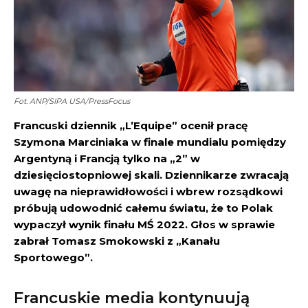
Fot. ANP/SIPA USA/PressFocus
Francuski dziennik „L’Equipe” ocenił pracę
Szymona Marciniaka w finale mundialu pomiędzy
Argentyną i Francją tylko na „2” w
dziesięciostopniowej skali. Dziennikarze zwracają
uwagę na nieprawidłowości i wbrew rozsądkowi
próbują udowodnić całemu światu, że to Polak
wypaczył wynik finału MŚ 2022. Głos w sprawie
zabrał Tomasz Smokowski z „Kanału
Sportowego”.
Francuskie media kontynuują