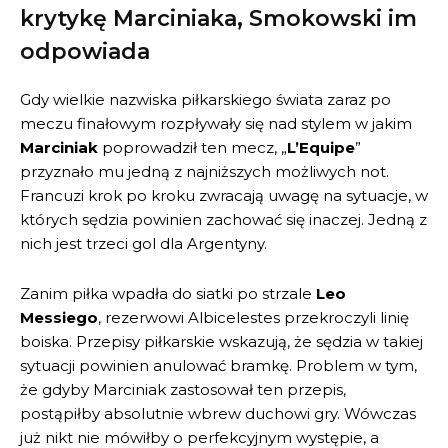
krytykę Marciniaka, Smokowski im
odpowiada
Gdy wielkie nazwiska piłkarskiego świata zaraz po
meczu finałowym rozpływały się nad stylem w jakim
Marciniak
poprowadził ten mecz, „
L’Equipe
”
przyznało mu jedną z najniższych możliwych not.
Francuzi krok po kroku zwracają uwagę na sytuacje, w
których sędzia powinien zachować się inaczej. Jedną z
nich jest trzeci gol dla Argentyny.
Zanim piłka wpadła do siatki po strzale
Leo
Messiego
, rezerwowi Albicelestes przekroczyli linię
boiska. Przepisy piłkarskie wskazują, że sędzia w takiej
sytuacji powinien anulować bramkę. Problem w tym,
że gdyby Marciniak zastosował ten przepis,
postąpiłby absolutnie wbrew duchowi gry. Wówczas
już nikt nie mówiłby o perfekcyjnym występie, a