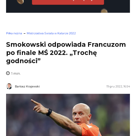
Piłka nożna
Mistrzostwa Świata w Katarze 2022
Smokowski odpowiada Francuzom
po finale MŚ 2022. „Trochę
godności”
1
min.
Bartosz Krajewski
19 gru 2022, 16:54