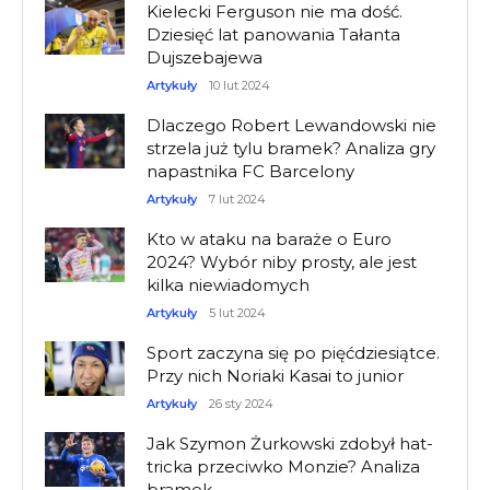
Kielecki Ferguson nie ma dość.
Dziesięć lat panowania Tałanta
Dujszebajewa
Artykuły
10 lut 2024
Dlaczego Robert Lewandowski nie
strzela już tylu bramek? Analiza gry
napastnika FC Barcelony
Artykuły
7 lut 2024
Kto w ataku na baraże o Euro
2024? Wybór niby prosty, ale jest
kilka niewiadomych
Artykuły
5 lut 2024
Sport zaczyna się po pięćdziesiątce.
Przy nich Noriaki Kasai to junior
Artykuły
26 sty 2024
Jak Szymon Żurkowski zdobył hat-
tricka przeciwko Monzie? Analiza
bramek