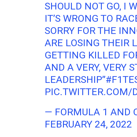
SHOULD NOT GO, I W
IT’S WRONG TO RACE
SORRY FOR THE IN
ARE LOSING THEIR L
GETTING KILLED FO
AND A VERY, VERY
LEADERSHIP”
#F1TE
PIC.TWITTER.COM/D
— FORMULA 1 AND 
FEBRUARY 24, 2022