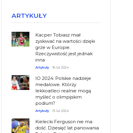
ARTYKUŁY
Kacper Tobiasz miał
zyskiwać na wartości dzięki
grze w Europie.
Rzeczywistość jest jednak
inna
Artykuły
16 lut 2024
IO 2024: Polskie nadzieje
medalowe. Którzy
lekkoatleci realnie mogą
myśleć o olimpijskim
podium?
Artykuły
15 lut 2024
Kielecki Ferguson nie ma
dość. Dziesięć lat panowania