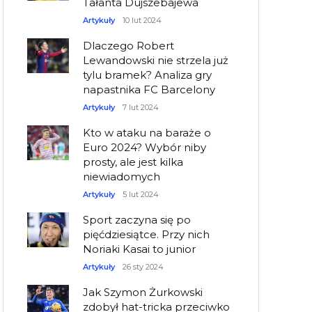
Tałanta Dujszebajewa
Artykuły
10 lut 2024
Dlaczego Robert
Lewandowski nie strzela już
tylu bramek? Analiza gry
napastnika FC Barcelony
Artykuły
7 lut 2024
Kto w ataku na baraże o
Euro 2024? Wybór niby
prosty, ale jest kilka
niewiadomych
Artykuły
5 lut 2024
Sport zaczyna się po
pięćdziesiątce. Przy nich
Noriaki Kasai to junior
Artykuły
26 sty 2024
Jak Szymon Żurkowski
zdobył hat-tricka przeciwko