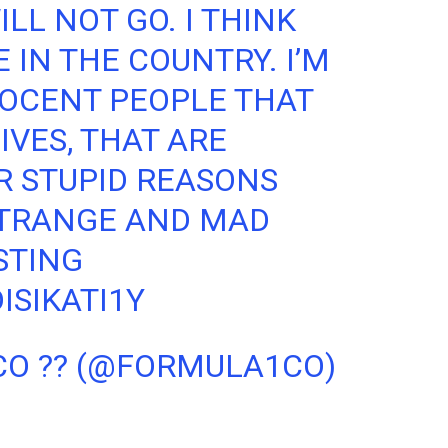
ILL NOT GO. I THINK
 IN THE COUNTRY. I’M
NOCENT PEOPLE THAT
IVES, THAT ARE
R STUPID REASONS
 STRANGE AND MAD
STING
ISIKATI1Y
CO ?? (@FORMULA1CO)