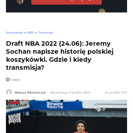
Koszykówka
NBA
Transmisje
Draft NBA 2022 (24.06): Jeremy
Sochan napisze historię polskiej
koszykówki. Gdzie i kiedy
transmisja?
1
min.
Mateusz Połuszańczyk
Aktualizacja: 4 lip 2022, 20:04
21 cze 2022, 14:17