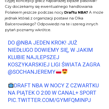
czyjej koncepcji gracz najbardziej będzie pasował?
Czy doczekamy się ewentualnego handlowania
Polakiem jeszcze podczas nocy
Draftu NBA?
A może
jednak któraś z organizacji postawi na Olka
Balcerowskiego? Odpowiedzi na te i szereg innych
pytań poznamy wkrótce.
DO
@NBA
JEDEN KROK! JUŻ
NIEDŁUGO DOWIEMY SIĘ, W JAKIM
KLUBIE NAJLEPSZEJ
KOSZYKARSKIEJ LIGI ŚWIATA ZAGRA
@SOCHANJEREMY
DRAFT NBA W NOCY Z CZWARTKU
NA PIĄTEK O 2:00 W CANAL+ SPORT
PIC.TWITTER.COM/GYMFQMINPJ