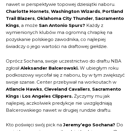
nawet w perspektywie topowej dziesiątki naboru.
Charlotte Hornets
,
Washington
Wizards
,
P
ortland
Trail Blazers
,
Oklahoma City Thunder
,
Sacramento
Kings
, a może
San Antonio Spurs?
Każdy z
wymienionych klubów ma ogromną chrapkę na
pozyskanie polskiego zawodnika, co najlepiej
świadczy o jego wartości na draftowej giełdzie.
Oprócz Sochana, swoje uczestnictwo do draftu NBA
zgłosił
Aleksander Balcerowski.
W ubiegłym roku
podkoszowy wycofał się z naboru, by w tym zwiększyć
swoje szanse. Center przebywał na workoutach w
Atlancie Hawks
,
Cleveland Cavaliers
,
Sacramento
Kings
i
Los Angeles Clippers.
Życzymy mu jak
najlepiej, aczkolwiek predykcje nie uwzględniają
Balcerowskiego nawet w drugiej rundzie draftu.
Kto poświęci swój pick na
Jeremy’ego Sochana?
Do