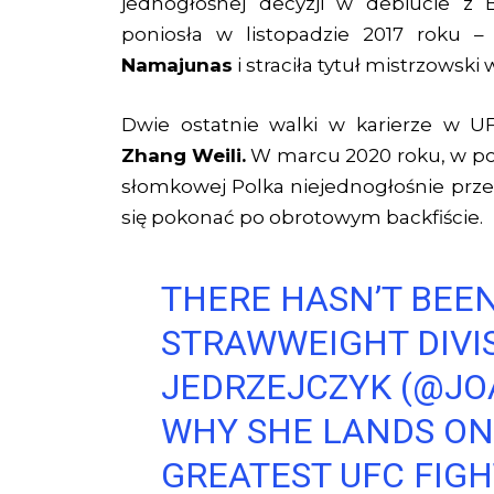
jednogłośnej decyzji w debiucie z B
poniosła w listopadzie 2017 roku
Namajunas
i straciła tytuł mistrzowsk
Dwie ostatnie walki w karierze w UF
Zhang
Weili.
W marcu 2020 roku, w poj
słomkowej Polka niejednogłośnie prze
się pokonać po obrotowym backfiście.
THERE HASN’T BEEN
STRAWWEIGHT DIVI
JEDRZEJCZYK (
@JO
WHY SHE LANDS ON 
GREATEST UFC FIGH