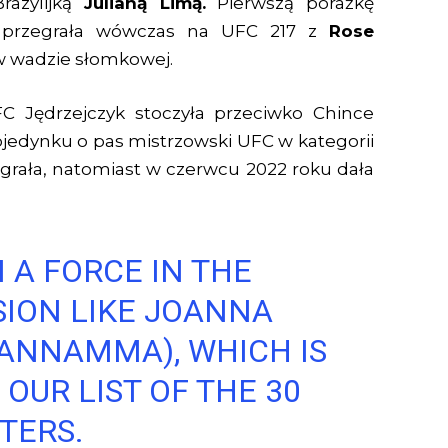
razylijką
Julianą Limą.
Pierwszą porażkę
 – przegrała wówczas na UFC 217 z
Rose
i w wadzie słomkowej.
C Jędrzejczyk stoczyła przeciwko Chince
edynku o pas mistrzowski UFC w kategorii
grała, natomiast w czerwcu 2022 roku dała
 A FORCE IN THE
SION LIKE JOANNA
ANNAMMA
), WHICH IS
OUR LIST OF THE 30
TERS.