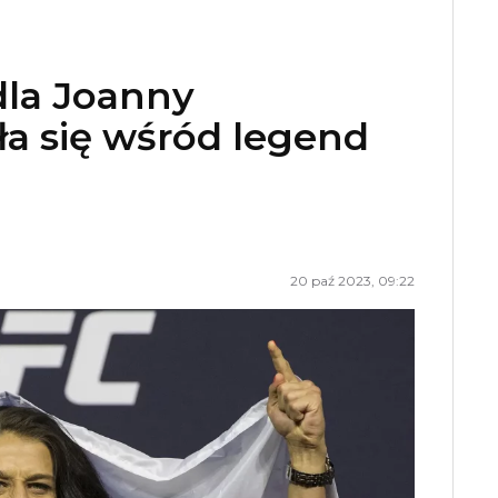
dla Joanny
ła się wśród legend
20 paź 2023, 09:22