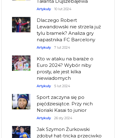
Tałanta Dujszebajewa
Artykuły
10 lut 2024
Dlaczego Robert
Lewandowski nie strzela już
tylu bramek? Analiza gry
napastnika FC Barcelony
Artykuły
7 lut 2024
Kto w ataku na baraże o
Euro 2024? Wybór niby
prosty, ale jest kilka
niewiadomych
Artykuły
5 lut 2024
Sport zaczyna się po
pięćdziesiątce. Przy nich
Noriaki Kasai to junior
Artykuły
26 sty 2024
Jak Szymon Żurkowski
zdobył hat-tricka przeciwko