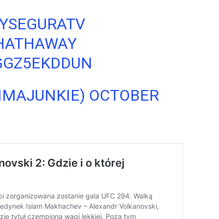
YSEGURATV
HATHAWAY
GGZ5EKDDUN
MMAJUNKIE)
OCTOBER