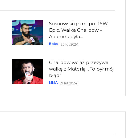
Sosnowski grzmi po KSW
Epic. Walka Chalidow –
Adamek była...
Boks
25 lut 2024
Chalidow wciąż przeżywa
walkę z Materlą. „To był mój
błąd”
MMA
21 lut 2024