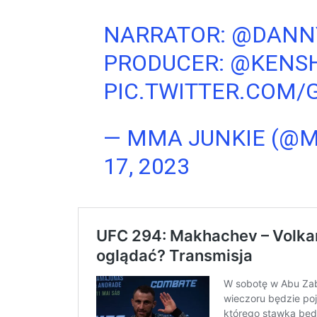
NARRATOR:
@DANN
PRODUCER:
@KENS
PIC.TWITTER.COM/
— MMA JUNKIE (@
17, 2023