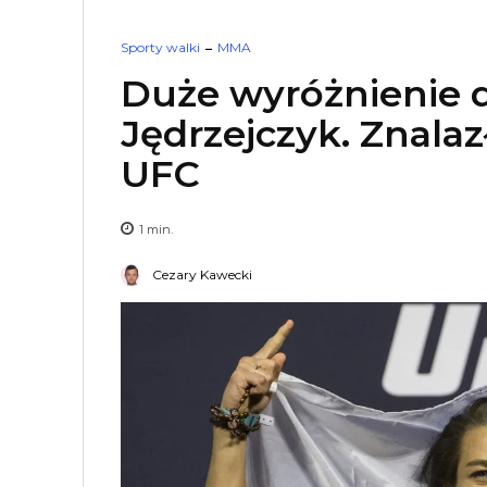
Sporty walki
MMA
Duże wyróżnienie 
Jędrzejczyk. Znalaz
UFC
1
min.
Cezary Kawecki