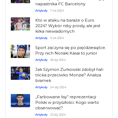
napastnika FC Barcelony
Artykuły
7 lut 2024
Kto w ataku na baraże o Euro
2024? Wybór niby prosty, ale jest
kilka niewiadomych
Artykuły
5 lut 2024
Sport zaczyna się po pięćdziesiątce.
Przy nich Noriaki Kasai to junior
Artykuły
26 sty 2024
Jak Szymon Żurkowski zdobył hat-
tricka przeciwko Monzie? Analiza
bramek
Artykuły
24 sty 2024
„Farbowane lisy” reprezentacji
Polski w przyszłości. Kogo warto
obserwować?
Artykuły
23 sty 2024