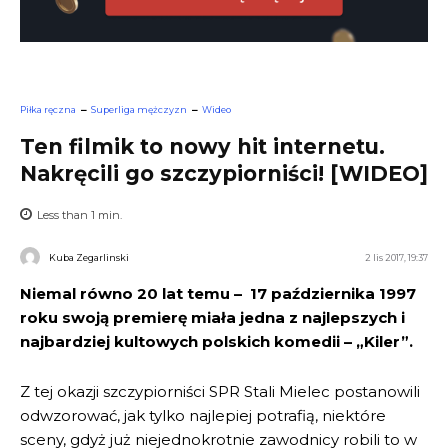
Piłka ręczna
Superliga mężczyzn
Wideo
Ten filmik to nowy hit internetu.
Nakręcili go szczypiorniści! [WIDEO]
Less than 1
min.
Kuba Zegarlinski
2 lis 2017, 19:37
Niemal równo 20 lat temu – 17 października 1997
roku swoją premierę miała jedna z najlepszych i
najbardziej kultowych polskich komedii – „Kiler”.
Z tej okazji szczypiorniści SPR Stali Mielec postanowili
odwzorować, jak tylko najlepiej potrafią, niektóre
sceny, gdyż już niejednokrotnie zawodnicy robili to w