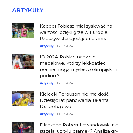
ARTYKUŁY
Kacper Tobiasz miał zyskiwać na
wartości dzięki grze w Europie.
Rzeczywistość jest jednak inna
Artykuły
16 lut 2024
IO 2024: Polskie nadzieje
medalowe. Którzy lekkoatleci
realnie mogą myśleć o olimpijskim
podium?
Artykuły
15 lut 2024
Kielecki Ferguson nie ma dość.
Dziesięć lat panowania Tałanta
Dujszebajewa
Artykuły
10 lut 2024
Dlaczego Robert Lewandowski nie
strzela już tylu bramek? Analiza gry