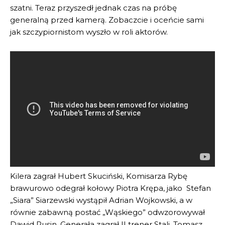
szatni. Teraz przyszedł jednak czas na próbę
generalną przed kamerą. Zobaczcie i oceńcie sami
jak szczypiornistom wyszło w roli aktorów.
Kilera zagrał Hubert Skuciński, Komisarza Rybę
brawurowo odegrał kołowy Piotra Krępa, jako Stefan
„Siara” Siarzewski wystąpił Adrian Wojkowski, a w
równie zabawną postać „Wąskiego” odwzorowywał
Dawid Rusin. Generała zagrał II trener Stali, Tomasz