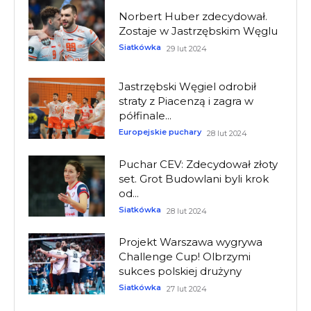
Norbert Huber zdecydował.
Zostaje w Jastrzębskim Węglu
Siatkówka
29 lut 2024
Jastrzębski Węgiel odrobił
straty z Piacenzą i zagra w
półfinale...
Europejskie puchary
28 lut 2024
Puchar CEV: Zdecydował złoty
set. Grot Budowlani byli krok
od...
Siatkówka
28 lut 2024
Projekt Warszawa wygrywa
Challenge Cup! Olbrzymi
sukces polskiej drużyny
Siatkówka
27 lut 2024