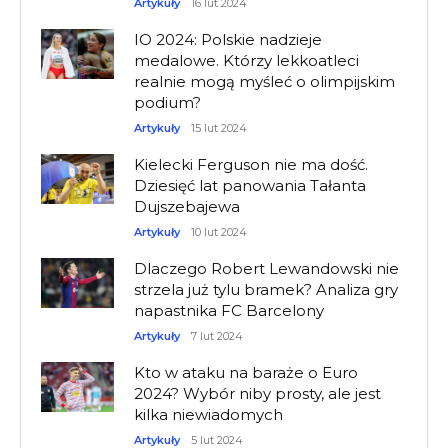
Artykuły
16 lut 2024
IO 2024: Polskie nadzieje
medalowe. Którzy lekkoatleci
realnie mogą myśleć o olimpijskim
podium?
Artykuły
15 lut 2024
Kielecki Ferguson nie ma dość.
Dziesięć lat panowania Tałanta
Dujszebajewa
Artykuły
10 lut 2024
Dlaczego Robert Lewandowski nie
strzela już tylu bramek? Analiza gry
napastnika FC Barcelony
Artykuły
7 lut 2024
Kto w ataku na baraże o Euro
2024? Wybór niby prosty, ale jest
kilka niewiadomych
Artykuły
5 lut 2024