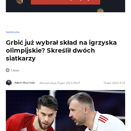
Siatkówka
Grbić już wybrał skład na igrzyska
olimpijskie? Skreślił dwóch
siatkarzy
1
min.
Adam Buciński
Aktualizacja: 15 paź 2023, 09:27
13 paź 2023, 11:25