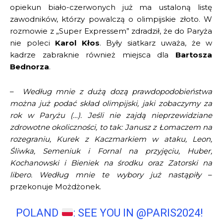
opiekun biało-czerwonych już ma ustaloną listę
zawodników, którzy powalczą o olimpijskie złoto. W
rozmowie z „Super Expressem” zdradził, że do Paryża
nie poleci
Karol Kłos
. Były siatkarz uważa, że w
kadrze zabraknie również miejsca dla
Bartosza
Bednorza
.
–
Według mnie z dużą dozą prawdopodobieństwa
można już podać skład olimpijski, jaki zobaczymy za
rok w Paryżu (…).
Jeśli nie zajdą nieprzewidziane
zdrowotne okoliczności, to tak: Janusz z Łomaczem na
rozegraniu, Kurek z Kaczmarkiem w ataku, Leon,
Śliwka, Semeniuk i Fornal na przyjęciu, Huber,
Kochanowski i Bieniek na środku oraz Zatorski na
libero. Według mnie te wybory już nastąpiły
–
przekonuje Możdżonek.
POLAND
: SEE YOU IN
@PARIS2024
!