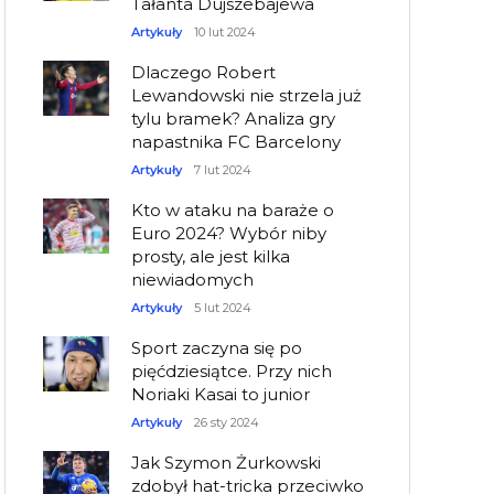
Tałanta Dujszebajewa
Artykuły
10 lut 2024
Dlaczego Robert
Lewandowski nie strzela już
tylu bramek? Analiza gry
napastnika FC Barcelony
Artykuły
7 lut 2024
Kto w ataku na baraże o
Euro 2024? Wybór niby
prosty, ale jest kilka
niewiadomych
Artykuły
5 lut 2024
Sport zaczyna się po
pięćdziesiątce. Przy nich
Noriaki Kasai to junior
Artykuły
26 sty 2024
Jak Szymon Żurkowski
zdobył hat-tricka przeciwko