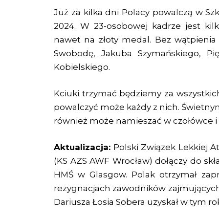
Już za kilka dni Polacy powalczą w Sz
2024. W 23-osobowej kadrze jest kil
nawet na złoty medal. Bez wątpieni
Swobodę, Jakuba Szymańskiego, Pię 
Kobielskiego.
Kciuki trzymać będziemy za wszystkic
powalczyć może każdy z nich. Świetnym
również może namieszać w czołówce i 
Aktualizacja:
Polski Związek Lekkiej At
(KS AZS AWF Wrocław) dołączy do skład
HMŚ w Glasgow. Polak otrzymał zapr
rezygnacjach zawodników zajmujących 
Dariusza Łosia Sobera uzyskał w tym rok