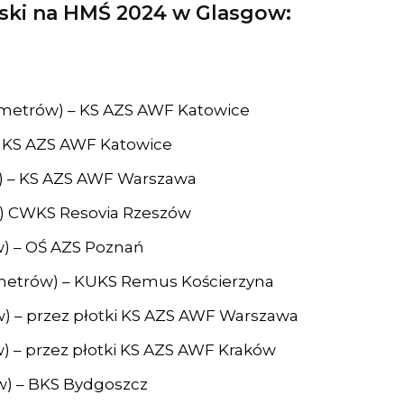
lski na HMŚ 2024 w Glasgow:
 metrów) – KS AZS AWF Katowice
 KS AZS AWF Katowice
w) – KS AZS AWF Warszawa
w) CWKS Resovia Rzeszów
w) – OŚ AZS Poznań
 metrów) – KUKS Remus Kościerzyna
w) – przez płotki KS AZS AWF Warszawa
) – przez płotki KS AZS AWF Kraków
ów) – BKS Bydgoszcz