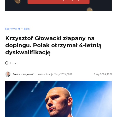
Sporty walki
Boks
Krzysztof Głowacki złapany na
dopingu. Polak otrzymał 4-letnią
dyskwalifikację
1
min.
Bartosz Krajewski
Aktualizacja: 2 sty 2024, 18:12
2 sty 2024, 16:51