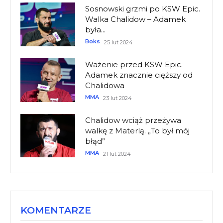
Sosnowski grzmi po KSW Epic.
Walka Chalidow – Adamek
była...
Boks
25 lut 2024
Ważenie przed KSW Epic.
Adamek znacznie cięższy od
Chalidowa
MMA
23 lut 2024
Chalidow wciąż przeżywa
walkę z Materlą. „To był mój
błąd”
MMA
21 lut 2024
KOMENTARZE