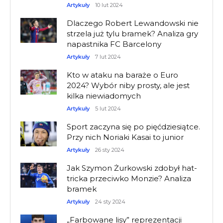
Artykuły
10 lut 2024
Dlaczego Robert Lewandowski nie
strzela już tylu bramek? Analiza gry
napastnika FC Barcelony
Artykuły
7 lut 2024
Kto w ataku na baraże o Euro
2024? Wybór niby prosty, ale jest
kilka niewiadomych
Artykuły
5 lut 2024
Sport zaczyna się po pięćdziesiątce.
Przy nich Noriaki Kasai to junior
Artykuły
26 sty 2024
Jak Szymon Żurkowski zdobył hat-
tricka przeciwko Monzie? Analiza
bramek
Artykuły
24 sty 2024
„Farbowane lisy” reprezentacji