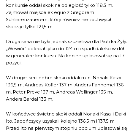
konkursie oddał skok na odległość tylko 118,5 m.
Zajmował miejsce ex equo z Gregorem
Schlierenzauerem, który również nie zachwycił
skacząc tylko 121,5 m.
Druga seria nie była jednak szczęśliwa dla Piotrka Żyły.
„Wewiór” doleciał tylko do 124 m i spadł daleko w dół
w generalce konkursu. Na koniec uplasował się na 17
pozycji.
W drugiej serii dobre skoki oddali m.in. Noriaki Kasai
136,5 m, Andreas Kofler 137 m, Anders Fannemel 136
m, Peter Prevc 137 m, Andreas Wellinger 135 m,
Anders Bardal 133 m.
W końcówce świetne skoki oddali Noriaki Kasai i Daiki
Ito. Japończycy uzyskali kolejno 136,5 m i 137,5 m.
Przed Ito na pierwszym stopniu podium uplasował się