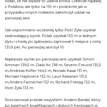
widać, że nie będzie to udana próba. Odleciał najdalej
z Polaków, ale tylko na 110 m i podobnie jak w
przypadku innych rodaków zakończył udział na
pierwszej serii.
Jak wspomniano wcześniej tylko Piotr Żyła uzyskał
zadowalający wynik. Polak uzyskał 133 m w ładnym
stylu i chwilę po lądowaniu zajmował 5 miejsce z notą
131,9 pkt. Po pierwszej serii był 10.
Najlepsze wyniki po pierwszej serii uzyskali: Simon
Amman 139,5 m, Daiki Ito 138 m, Severin Freund 135,5
m,Andreas Kofler 144,5 m, Noriaki Kasai 131 m,
Michael Hayboeck 132 m, Lauri Asikanen 131,5
m,Anders Fannemel 132 m, Richard Freitag 132 m,
Piotr Żyła 133 m.
Rozczarowali przede wszystkim: Anders Bardal, który
po świetnych kwalifikacjach i dobrych treningach w