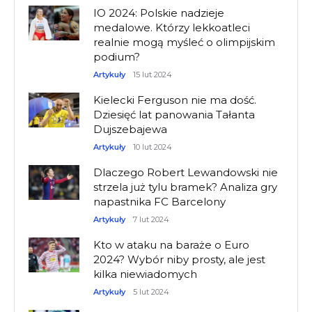
IO 2024: Polskie nadzieje
medalowe. Którzy lekkoatleci
realnie mogą myśleć o olimpijskim
podium?
Artykuły
15 lut 2024
Kielecki Ferguson nie ma dość.
Dziesięć lat panowania Tałanta
Dujszebajewa
Artykuły
10 lut 2024
Dlaczego Robert Lewandowski nie
strzela już tylu bramek? Analiza gry
napastnika FC Barcelony
Artykuły
7 lut 2024
Kto w ataku na baraże o Euro
2024? Wybór niby prosty, ale jest
kilka niewiadomych
Artykuły
5 lut 2024