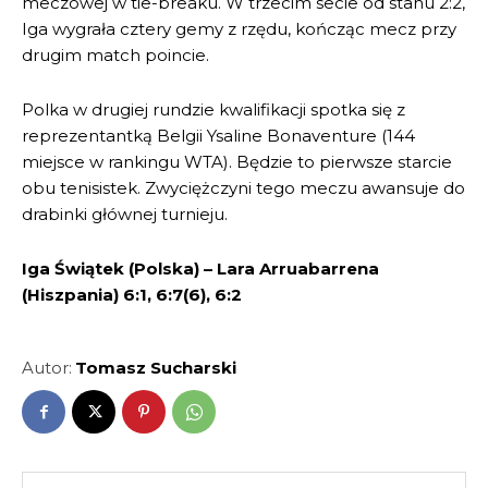
meczowej w tie-breaku. W trzecim secie od stanu 2:2,
Iga wygrała cztery gemy z rzędu, kończąc mecz przy
drugim match poincie.
Polka w drugiej rundzie kwalifikacji spotka się z
reprezentantką Belgii Ysaline Bonaventure (144
miejsce w rankingu WTA). Będzie to pierwsze starcie
obu tenisistek. Zwyciężczyni tego meczu awansuje do
drabinki głównej turnieju.
Iga Świątek (Polska) – Lara Arruabarrena
(Hiszpania) 6:1, 6:7(6), 6:2
Autor:
Tomasz Sucharski