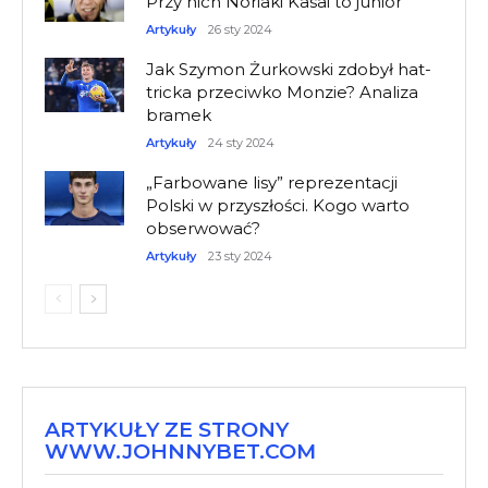
Przy nich Noriaki Kasai to junior
Artykuły
26 sty 2024
Jak Szymon Żurkowski zdobył hat-
tricka przeciwko Monzie? Analiza
bramek
Artykuły
24 sty 2024
„Farbowane lisy” reprezentacji
Polski w przyszłości. Kogo warto
obserwować?
Artykuły
23 sty 2024
ARTYKUŁY ZE STRONY
WWW.JOHNNYBET.COM