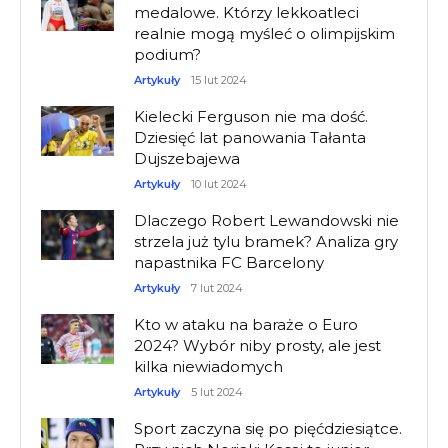
medalowe. Którzy lekkoatleci
realnie mogą myśleć o olimpijskim
podium?
Artykuły
15 lut 2024
Kielecki Ferguson nie ma dość.
Dziesięć lat panowania Tałanta
Dujszebajewa
Artykuły
10 lut 2024
Dlaczego Robert Lewandowski nie
strzela już tylu bramek? Analiza gry
napastnika FC Barcelony
Artykuły
7 lut 2024
Kto w ataku na baraże o Euro
2024? Wybór niby prosty, ale jest
kilka niewiadomych
Artykuły
5 lut 2024
Sport zaczyna się po pięćdziesiątce.