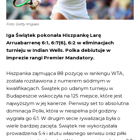
Foto: Getty Imgaes
Iga Świątek pokonała Hiszpankę Larę
Arruabarrenę 6:1, 6:7(6), 6:2 w eliminacjach
turnieju w Indian Wells. Polka debiutuje w
imprezie rangi Premier Mandatory.
Hiszpanka zajmująca 88 pozycję w rankingu WTA,
została rozstawiona z numerem siódmym w
kwalifikacjach. Świątek po udanym turnieju w
Budapeszcie wskoczyła na 125 miejsce, które jest
najwyższym w jej karierze. Pierwszy set to absolutna
dominacja Polki, która w niespełna pół godziny
wygrała go 6:1. W drugim secie rywalizacja była o
wiele bardziej zacięta. Świątek nie wykorzystała
prowadzenia 5:4 i atutu własnego serwisu oraz piłki