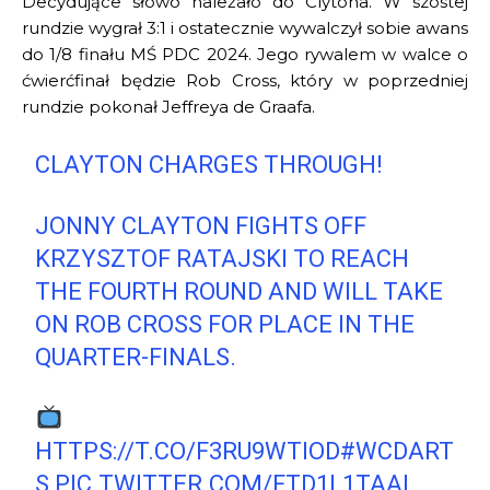
Decydujące słowo należało do Clytona. W szóstej
rundzie wygrał 3:1 i ostatecznie wywalczył sobie awans
do 1/8 finału MŚ PDC 2024. Jego rywalem w walce o
ćwierćfinał będzie Rob Cross, który w poprzedniej
rundzie pokonał Jeffreya de Graafa.
CLAYTON CHARGES THROUGH!
JONNY CLAYTON FIGHTS OFF
KRZYSZTOF RATAJSKI TO REACH
THE FOURTH ROUND AND WILL TAKE
ON ROB CROSS FOR PLACE IN THE
QUARTER-FINALS.
HTTPS://T.CO/F3RU9WTIOD
#WCDART
S
PIC.TWITTER.COM/FTD1L1TAAL