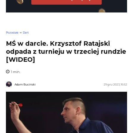
Pozostałe
Dart
MŚ w darcie. Krzysztof Ratajski
odpada z turnieju w trzeciej rundzie
[WIDEO]
1
min.
Adam Buciński
29 gru 2023, 16:52