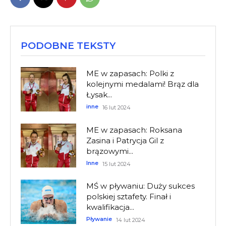
PODOBNE TEKSTY
ME w zapasach: Polki z
kolejnymi medalami! Brąz dla
Łysak...
inne
16 lut 2024
ME w zapasach: Roksana
Zasina i Patrycja Gil z
brązowymi...
Inne
15 lut 2024
MŚ w pływaniu: Duży sukces
polskiej sztafety. Finał i
kwalifikacja...
Pływanie
14 lut 2024