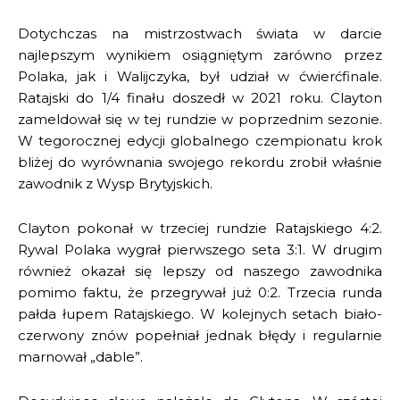
Dotychczas na mistrzostwach świata w darcie
najlepszym wynikiem osiągniętym zarówno przez
Polaka, jak i Walijczyka, był udział w ćwierćfinale.
Ratajski do 1/4 finału doszedł w 2021 roku. Clayton
zameldował się w tej rundzie w poprzednim sezonie.
W tegorocznej edycji globalnego czempionatu krok
bliżej do wyrównania swojego rekordu zrobił właśnie
zawodnik z Wysp Brytyjskich.
Clayton pokonał w trzeciej rundzie Ratajskiego 4:2.
Rywal Polaka wygrał pierwszego seta 3:1. W drugim
również okazał się lepszy od naszego zawodnika
pomimo faktu, że przegrywał już 0:2. Trzecia runda
pałda łupem Ratajskiego. W kolejnych setach biało-
czerwony znów popełniał jednak błędy i regularnie
marnował „dable”.