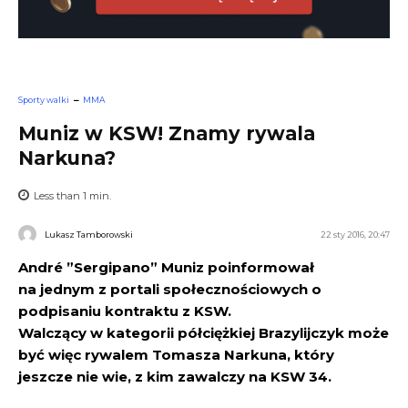
Sporty walki
MMA
Muniz w KSW! Znamy rywala
Narkuna?
Less than 1
min.
Lukasz Tamborowski
22 sty 2016, 20:47
André ”Sergipano” Muniz poinformował
na jednym z portali społecznościowych o
podpisaniu kontraktu z KSW.
Walczący w kategorii półciężkiej Brazylijczyk może
być więc rywalem Tomasza Narkuna, który
jeszcze nie wie, z kim zawalczy na KSW 34.