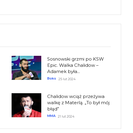
Sosnowski grzmi po KSW
Epic. Walka Chalidow –
Adamek była...
Boks
25 lut 2024
Chalidow wciąż przeżywa
walkę z Materlą. „To był mój
błąd”
MMA
21 lut 2024