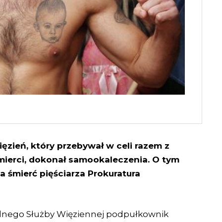
ięzień, który przebywał w celi razem z
ierci, dokonał samookaleczenia. O tym
a śmierć pięściarza Prokuratura
alnego Służby Więziennej podpułkownik