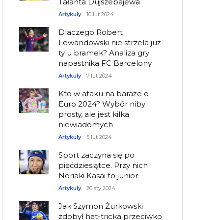
Tałanta Dujszebajewa
Artykuły
10 lut 2024
Dlaczego Robert
Lewandowski nie strzela już
tylu bramek? Analiza gry
napastnika FC Barcelony
Artykuły
7 lut 2024
Kto w ataku na baraże o
Euro 2024? Wybór niby
prosty, ale jest kilka
niewiadomych
Artykuły
5 lut 2024
Sport zaczyna się po
pięćdziesiątce. Przy nich
Noriaki Kasai to junior
Artykuły
26 sty 2024
Jak Szymon Żurkowski
zdobył hat-tricka przeciwko