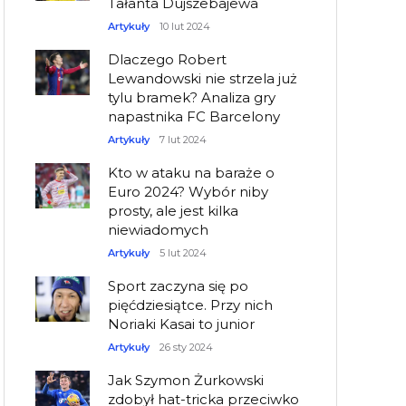
Tałanta Dujszebajewa
Artykuły
10 lut 2024
Dlaczego Robert
Lewandowski nie strzela już
tylu bramek? Analiza gry
napastnika FC Barcelony
Artykuły
7 lut 2024
Kto w ataku na baraże o
Euro 2024? Wybór niby
prosty, ale jest kilka
niewiadomych
Artykuły
5 lut 2024
Sport zaczyna się po
pięćdziesiątce. Przy nich
Noriaki Kasai to junior
Artykuły
26 sty 2024
Jak Szymon Żurkowski
zdobył hat-tricka przeciwko