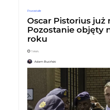
Pozostałe
Oscar Pistorius już
Pozostanie objęty
roku
1
min.
Adam Buciński