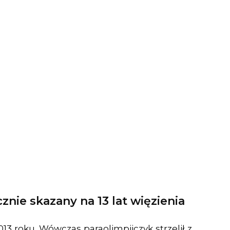
znie skazany na 13 lat więzienia
3 roku. Wówczas paraolimpijczyk strzelił z