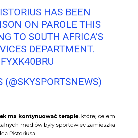
ISTORIUS HAS BEEN
ISON ON PAROLE THIS
G TO SOUTH AFRICA’S
VICES DEPARTMENT.
FFYXK40BRU
S (@SKYSPORTSNEWS)
tek ma kontynuować terapię
, której celem
kalnych mediów były sportowiec zamieszka
da Pistoriusa.