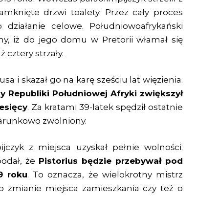
amknięte drzwi toalety. Przez cały proces
o działanie celowe. Południowoafrykański
ny, iż do jego domu w Pretorii włamał się
 cztery strzały.
sa i skazał go na karę sześciu lat więzienia.
y Republiki Południowej Afryki zwiększył
iesięcy
. Za kratami 39-latek spędził ostatnie
 warunkowo zwolniony.
jczyk z miejsca uzyskał pełnie wolności.
podał, że
Pistorius będzie przebywał pod
9 roku
. To oznacza, że wielokrotny mistrz
o zmianie miejsca zamieszkania czy też o