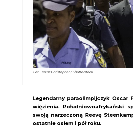
Fot. Trevor Christopher / Shutterstock
Legendarny paraolimpijczyk Oscar 
więzienia. Południowoafrykański sp
swoją narzeczoną Reevę Steenkamp
ostatnie
osiem i pół roku.