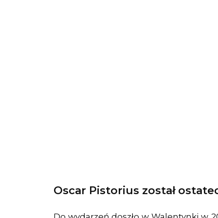
Oscar Pistorius został ostatec
Do wydarzeń doszło w Walentynki w 201