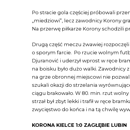
Po stracie gola częściej próbowali prz
„miedziowi”, lecz zawodnicy Korony gra
Na przerwę piłkarze Korony schodzili p
Drugą część meczu żwawiej rozpoczęli 
o sporym farcie. Po rzucie wolnym futb
Djuranović i uderzył wprost w ręce bra
na boisku było dużo walki. Zawodnicy z 
na grze obronnej miejscowi nie pozwala
szukali okazji do strzelania wyrównując
ciągu brakowało. W 80. min. rzut wolny
strzał był zbyt lekki i trafił w ręce b
zwycięstwo do końca i na tą chwilę wyw
KORONA KIELCE 1:0 ZAGŁĘBIE LUBIN