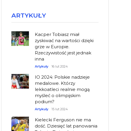
ARTYKUŁY
Kacper Tobiasz miał
zyskiwać na wartości dzięki
grze w Europie.
Rzeczywistość jest jednak
inna
Artykuły
16 lut 2024
IO 2024: Polskie nadzieje
medalowe. Którzy
lekkoatleci realnie mogą
myśleć o olimpijskim
podium?
Artykuły
15 lut 2024
Kielecki Ferguson nie ma
dość. Dziesięć lat panowania