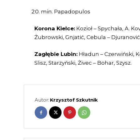
min. Papadopulos
Korona Kielce:
Kozioł – Spychała, A. Kov
Żubrowski, Gnjatić, Cebula – Djuranovi
Zagłębie Lubin:
Hładun – Czerwiński, Ko
Slisz, Starzyński, Żivec – Bohar, Szysz.
Autor:
Krzysztof Szkutnik