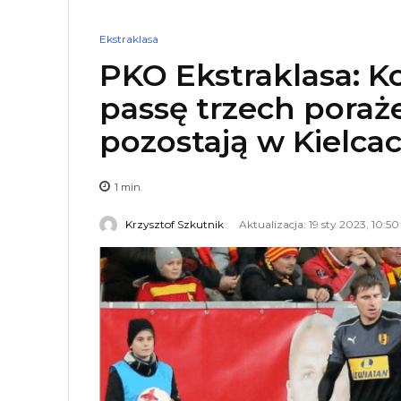
Ekstraklasa
PKO Ekstraklasa: K
passę trzech poraż
pozostają w Kielca
1
min.
Krzysztof Szkutnik
Aktualizacja: 19 sty 2023, 10:50