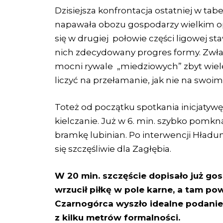
Dzisiejsza konfrontacja ostatniej w tab
napawała obozu gospodarzy wielkim op
się w drugiej połowie części ligowej st
nich zdecydowany progres formy. Zwł
mocni rywale „miedziowych” zbyt wiele
liczyć na przełamanie, jak nie na swoim
Toteż od początku spotkania inicjatywę
kielczanie. Już w 6. min. szybko pomkną
bramkę lubinian. Po interwencji Hładun
się szczęśliwie dla Zagłębia.
W 20 min. szczęście dopisało już gos
wrzucił piłkę w pole karne, a tam po
Czarnogórca wyszło idealne podanie 
z kilku metrów formalności.