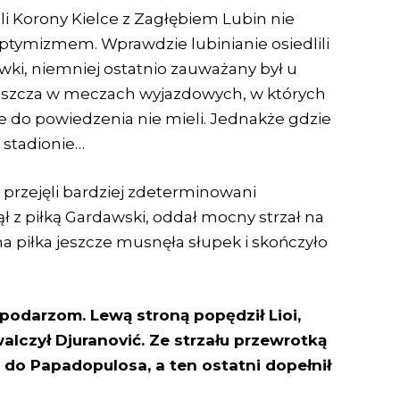
eli Korony Kielce z Zagłębiem Lubin nie
tymizmem. Wprawdzie lubinianie osiedlili
awki, niemniej ostatnio zauważany był u
aszcza w meczach wyjazdowych, w których
 do powiedzenia nie mieli. Jednakże gdzie
 stadionie…
 przejęli bardziej zdeterminowani
ł z piłką Gardawski, oddał mocny strzał na
a piłka jeszcze musnęła słupek i skończyło
podarzom. Lewą stroną popędził Lioi,
walczył Djuranović. Ze strzału przewrotką
do Papadopulosa, a ten ostatni dopełnił