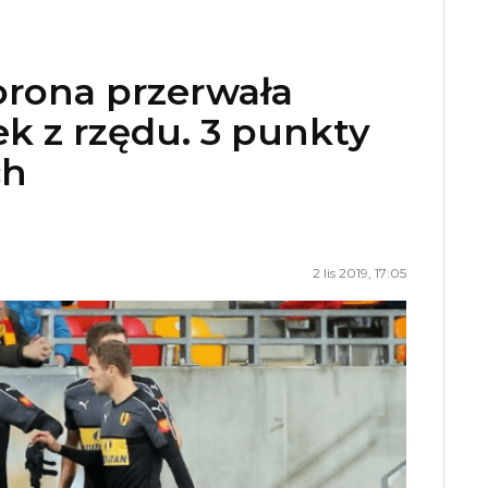
orona przerwała
ek z rzędu. 3 punkty
ch
2 lis 2019, 17:05