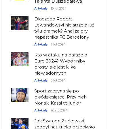
Tałanta Dujszebajewa
Artykuły
10 lut 2024
Dlaczego Robert
Lewandowski nie strzela już
tylu bramek? Analiza gry
napastnika FC Barcelony
Artykuły
7 lut 2024
Kto w ataku na baraże o
Euro 2024? Wybór niby
prosty, ale jest kilka
niewiadomych
Artykuły
5 lut 2024
Sport zaczyna się po
pięćdziesiątce. Przy nich
Noriaki Kasai to junior
Artykuły
26 sty 2024
Jak Szymon Żurkowski
zdobył hat-tricka przeciwko