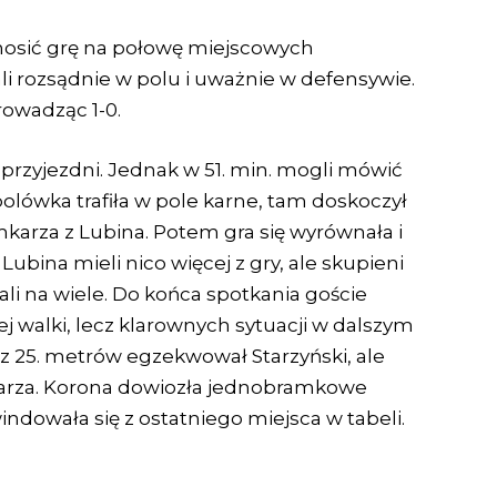
enosić grę na połowę miejscowych
li rozsądnie w polu i uważnie w defensywie.
rowadząc 1-0.
przyjezdni. Jednak w 51. min. mogli mówić
olówka trafiła w pole karne, tam doskoczył
mkarza z Lubina. Potem gra się wyrównała i
Lubina mieli nico więcej z gry, ale skupieni
li na wiele. Do końca spotkania goście
ej walki, lecz klarownych sytuacji w dalszym
 z 25. metrów egzekwował Starzyński, ale
ramkarza. Korona dowiozła jednobramkowe
indowała się z ostatniego miejsca w tabeli.