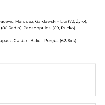
acević, Márquez, Gardawski – Lioi (72, Żyro),
ć (80,Radin), Papadopulos (69, Pucko).
pacz, Guldan, Balić – Poręba (62. Sirk),