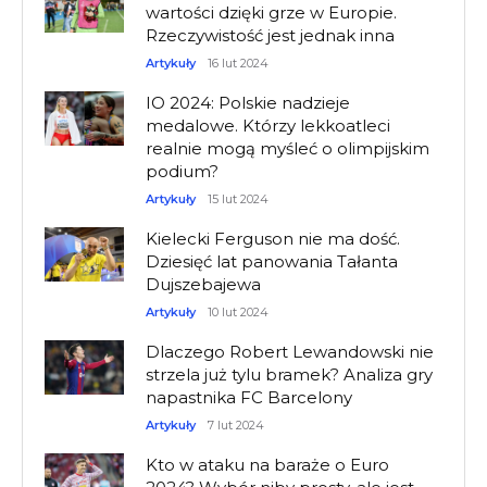
wartości dzięki grze w Europie.
Rzeczywistość jest jednak inna
Artykuły
16 lut 2024
IO 2024: Polskie nadzieje
medalowe. Którzy lekkoatleci
realnie mogą myśleć o olimpijskim
podium?
Artykuły
15 lut 2024
Kielecki Ferguson nie ma dość.
Dziesięć lat panowania Tałanta
Dujszebajewa
Artykuły
10 lut 2024
Dlaczego Robert Lewandowski nie
strzela już tylu bramek? Analiza gry
napastnika FC Barcelony
Artykuły
7 lut 2024
Kto w ataku na baraże o Euro