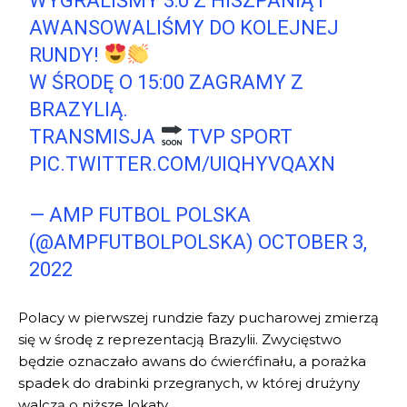
WYGRALIŚMY 3:0 Z HISZPANIĄ I
AWANSOWALIŚMY DO KOLEJNEJ
RUNDY!
W ŚRODĘ O 15:00 ZAGRAMY Z
BRAZYLIĄ.
TRANSMISJA
TVP SPORT
PIC.TWITTER.COM/UIQHYVQAXN
— AMP FUTBOL POLSKA
(@AMPFUTBOLPOLSKA)
OCTOBER 3,
2022
Polacy w pierwszej rundzie fazy pucharowej zmierzą
się w środę z reprezentacją Brazylii. Zwycięstwo
będzie oznaczało awans do ćwierćfinału, a porażka
spadek do drabinki przegranych, w której drużyny
walczą o niższe lokaty.