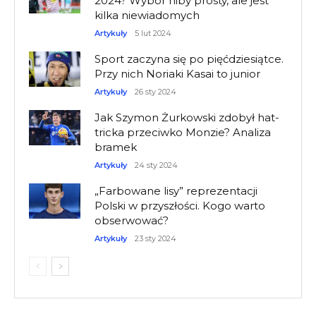
2024? Wybór niby prosty, ale jest
kilka niewiadomych
Artykuły
5 lut 2024
Sport zaczyna się po pięćdziesiątce.
Przy nich Noriaki Kasai to junior
Artykuły
26 sty 2024
Jak Szymon Żurkowski zdobył hat-
tricka przeciwko Monzie? Analiza
bramek
Artykuły
24 sty 2024
„Farbowane lisy” reprezentacji
Polski w przyszłości. Kogo warto
obserwować?
Artykuły
23 sty 2024