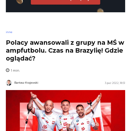
inne
Polacy awansowali z grupy na MŚ w
ampfutbolu. Czas na Brazylię! Gdzie
oglądać?
1
min.
Bartosz Krajewski
3 paź 2022, 18:51