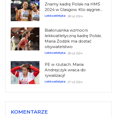
Znamy kadrę Polski na HMŚ
2024 w Glasgow. Kto sięgnie...
Lekkoatletyka
28 lut 2024
Białorusinka wzmocni
lekkoatletyczną kadrę Polski.
Maria Żodzik ma dostać
obywatelstwo
Lekkoatletyka
28 lut 2024
PE w rzutach. Maria
Andrejczyk wraca do
rywalizacji!
Lekkoatletyka
27 lut 2024
KOMENTARZE