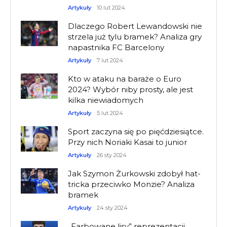
Artykuły
10 lut 2024
Dlaczego Robert Lewandowski nie
strzela już tylu bramek? Analiza gry
napastnika FC Barcelony
Artykuły
7 lut 2024
Kto w ataku na baraże o Euro
2024? Wybór niby prosty, ale jest
kilka niewiadomych
Artykuły
5 lut 2024
Sport zaczyna się po pięćdziesiątce.
Przy nich Noriaki Kasai to junior
Artykuły
26 sty 2024
Jak Szymon Żurkowski zdobył hat-
tricka przeciwko Monzie? Analiza
bramek
Artykuły
24 sty 2024
„Farbowane lisy” reprezentacji