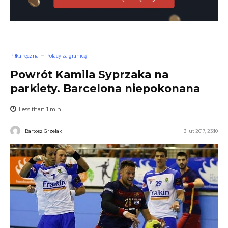
Piłka ręczna
Polacy za granicą
Powrót Kamila Syprzaka na
parkiety. Barcelona niepokonana
Less than 1
min.
Bartosz Grzelak
3 lut 2017, 23:10