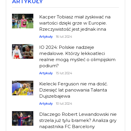
ARTYKUŁY
Kacper Tobiasz miał zyskiwać na
wartości dzięki grze w Europie.
Rzeczywistość jest jednak inna
Artykuły
16 lut 2024
IO 2024: Polskie nadzieje
medalowe. Którzy lekkoatleci
realnie mogą myśleć o olimpijskim
podium?
Artykuły
15 lut 2024
Kielecki Ferguson nie ma dość.
Dziesięć lat panowania Tałanta
Dujszebajewa
Artykuły
10 lut 2024
Dlaczego Robert Lewandowski nie
strzela już tylu bramek? Analiza gry
napastnika FC Barcelony