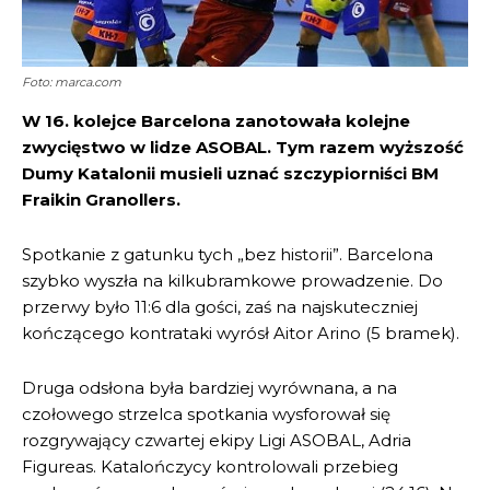
Foto: marca.com
W 16. kolejce Barcelona zanotowała kolejne
zwycięstwo w lidze ASOBAL. Tym razem wyższość
Dumy Katalonii musieli uznać szczypiorniści BM
Fraikin Granollers.
Spotkanie z gatunku tych „bez historii”. Barcelona
szybko wyszła na kilkubramkowe prowadzenie. Do
przerwy było 11:6 dla gości, zaś na najskuteczniej
kończącego kontrataki wyrósł Aitor Arino (5 bramek).
Druga odsłona była bardziej wyrównana, a na
czołowego strzelca spotkania wysforował się
rozgrywający czwartej ekipy Ligi ASOBAL, Adria
Figureas. Katalończycy kontrolowali przebieg