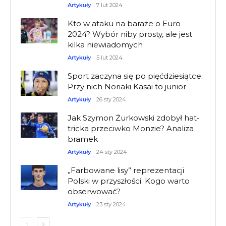
Artykuły
7 lut 2024
Kto w ataku na baraże o Euro
2024? Wybór niby prosty, ale jest
kilka niewiadomych
Artykuły
5 lut 2024
Sport zaczyna się po pięćdziesiątce.
Przy nich Noriaki Kasai to junior
Artykuły
26 sty 2024
Jak Szymon Żurkowski zdobył hat-
tricka przeciwko Monzie? Analiza
bramek
Artykuły
24 sty 2024
„Farbowane lisy” reprezentacji
Polski w przyszłości. Kogo warto
obserwować?
Artykuły
23 sty 2024