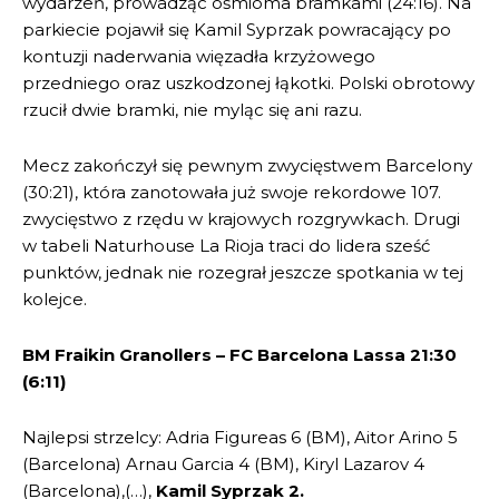
wydarzeń, prowadząc ośmioma bramkami (24:16). Na
parkiecie pojawił się Kamil Syprzak powracający po
kontuzji naderwania więzadła krzyżowego
przedniego oraz uszkodzonej łąkotki. Polski obrotowy
rzucił dwie bramki, nie myląc się ani razu.
Mecz zakończył się pewnym zwycięstwem Barcelony
(30:21), która zanotowała już swoje rekordowe 107.
zwycięstwo z rzędu w krajowych rozgrywkach. Drugi
w tabeli Naturhouse La Rioja traci do lidera sześć
punktów, jednak nie rozegrał jeszcze spotkania w tej
kolejce.
BM Fraikin Granollers – FC Barcelona Lassa 21:30
(6:11)
Najlepsi strzelcy: Adria Figureas 6 (BM), Aitor Arino 5
(Barcelona) Arnau Garcia 4 (BM), Kiryl Lazarov 4
(Barcelona),(…),
Kamil Syprzak 2.