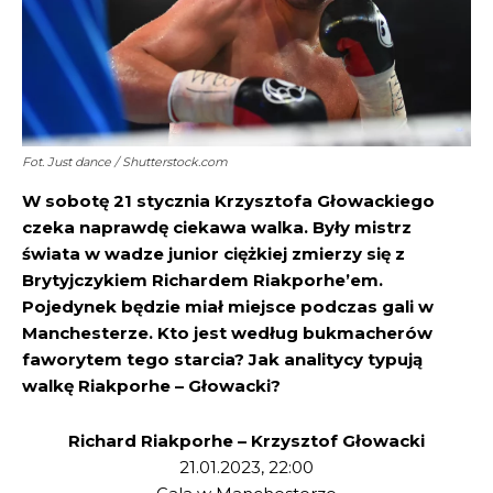
Fot. Just dance / Shutterstock.com
W sobotę 21 stycznia Krzysztofa Głowackiego
czeka naprawdę ciekawa walka. Były mistrz
świata w wadze junior ciężkiej zmierzy się z
Brytyjczykiem Richardem Riakporhe’em.
Pojedynek będzie miał miejsce podczas gali w
Manchesterze. Kto jest według bukmacherów
faworytem tego starcia? Jak analitycy typują
walkę Riakporhe – Głowacki?
Richard Riakporhe – Krzysztof Głowacki
21.01.2023, 22:00