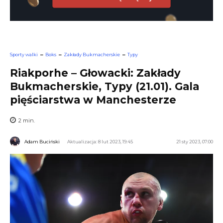
Sporty walki
Boks
Zakłady Bukmacherskie
Typy
Riakporhe – Głowacki: Zakłady
Bukmacherskie, Typy (21.01). Gala
pięściarstwa w Manchesterze
2
min.
Adam Buciński
Aktualizacja: 8 lut 2023, 19:45
21 sty 2023, 07:00