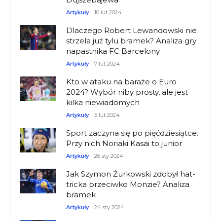
Artykuły
10 lut 2024
Dlaczego Robert Lewandowski nie
strzela już tylu bramek? Analiza gry
napastnika FC Barcelony
Artykuły
7 lut 2024
Kto w ataku na baraże o Euro
2024? Wybór niby prosty, ale jest
kilka niewiadomych
Artykuły
5 lut 2024
Sport zaczyna się po pięćdziesiątce.
Przy nich Noriaki Kasai to junior
Artykuły
26 sty 2024
Jak Szymon Żurkowski zdobył hat-
tricka przeciwko Monzie? Analiza
bramek
Artykuły
24 sty 2024