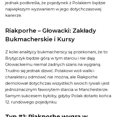
jednak podkreśla, że pojedynek z Polakiem będzie
największym wyzwaniem w jego dotychczasowej
karierze.
Riakporhe – Głowacki: Zakłady
Bukmacherskie i Kursy
Z kolei analitycy bukmacherscy są przekonani, że to
Brytyjczyk będzie górą w tym starciu i nie dają
Głowackiemu niemal żadnych szans na wygraną.
Trudno się jednak dziwić. Polakowi woli walki i
charakteru odmówić nie można, ale Riakporhe
demolował dotychczas wszystkich swoich rywali i jest
jednoznacznym faworytem starcia w Manchesterze.
Samym sukcesem byłoby, gdyby Polak dotarło końca
12. rundowego pojedynku.
Typ #1: Riakporhe wygra w