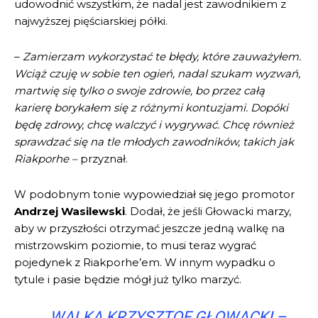
udowodnić wszystkim, że nadal jest zawodnikiem z
najwyższej pięściarskiej półki.
–
Zamierzam wykorzystać te błędy, które zauważyłem.
Wciąż czuję w sobie ten ogień, nadal szukam wyzwań,
martwię się tylko o swoje zdrowie, bo przez całą
karierę borykałem się z różnymi kontuzjami. Dopóki
będę zdrowy, chcę walczyć i wygrywać. Chcę również
sprawdzać się na tle młodych zawodników, takich jak
Riakporhe –
przyznał.
W podobnym tonie wypowiedział się jego promotor
Andrzej Wasilewski
. Dodał, że jeśli Głowacki marzy,
aby w przyszłości otrzymać jeszcze jedną walkę na
mistrzowskim poziomie, to musi teraz wygrać
pojedynek z Riakporhe’em. W innym wypadku o
tytule i pasie będzie mógł już tylko marzyć.
WALKA KRZYSZTOF GŁOWACKI –