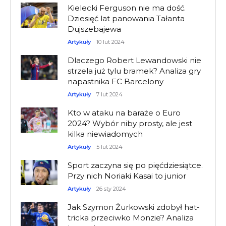
Kielecki Ferguson nie ma dość.
Dziesięć lat panowania Tałanta
Dujszebajewa
Artykuły
10 lut 2024
Dlaczego Robert Lewandowski nie
strzela już tylu bramek? Analiza gry
napastnika FC Barcelony
Artykuły
7 lut 2024
Kto w ataku na baraże o Euro
2024? Wybór niby prosty, ale jest
kilka niewiadomych
Artykuły
5 lut 2024
Sport zaczyna się po pięćdziesiątce.
Przy nich Noriaki Kasai to junior
Artykuły
26 sty 2024
Jak Szymon Żurkowski zdobył hat-
tricka przeciwko Monzie? Analiza