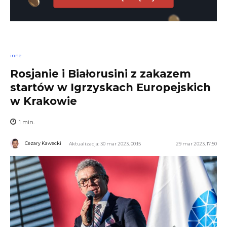
inne
Rosjanie i Białorusini z zakazem
startów w Igrzyskach Europejskich
w Krakowie
1
min.
Cezary Kawecki
Aktualizacja: 30 mar 2023, 00:15
29 mar 2023, 17:50