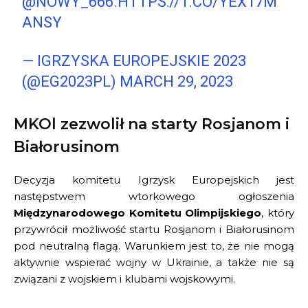
@NOWY_666
.
HTTPS://T.CO/YEX17M
ANSY
— IGRZYSKA EUROPEJSKIE 2023
(@EG2023PL)
MARCH 29, 2023
MKOl zezwolił na starty Rosjanom i
Białorusinom
Decyzja komitetu Igrzysk Europejskich jest
następstwem wtorkowego ogłoszenia
Międzynarodowego Komitetu Olimpijskiego
, który
przywrócił możliwość startu Rosjanom i Białorusinom
pod neutralną flagą. Warunkiem jest to, że nie mogą
aktywnie wspierać wojny w Ukrainie, a także nie są
związani z wojskiem i klubami wojskowymi.