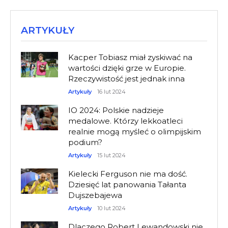
ARTYKUŁY
Kacper Tobiasz miał zyskiwać na
wartości dzięki grze w Europie.
Rzeczywistość jest jednak inna
Artykuły
16 lut 2024
IO 2024: Polskie nadzieje
medalowe. Którzy lekkoatleci
realnie mogą myśleć o olimpijskim
podium?
Artykuły
15 lut 2024
Kielecki Ferguson nie ma dość.
Dziesięć lat panowania Tałanta
Dujszebajewa
Artykuły
10 lut 2024
Dlaczego Robert Lewandowski nie