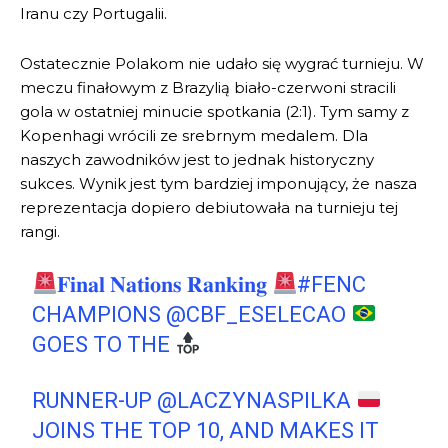
Iranu czy Portugalii.
Ostatecznie Polakom nie udało się wygrać turnieju. W
meczu finałowym z Brazylią biało-czerwoni stracili
gola w ostatniej minucie spotkania (2:1). Tym samy z
Kopenhagi wrócili ze srebrnym medalem. Dla
naszych zawodników jest to jednak historyczny
sukces. Wynik jest tym bardziej imponujący, że nasza
reprezentacja dopiero debiutowała na turnieju tej
rangi.
𝐅𝐢𝐧𝐚𝐥 𝐍𝐚𝐭𝐢𝐨𝐧𝐬 𝐑𝐚𝐧𝐤𝐢𝐧𝐠
#FENC
CHAMPIONS
@CBF_ESELECAO
GOES TO THE
RUNNER-UP
@LACZYNASPILKA
JOINS THE TOP 10, AND MAKES IT