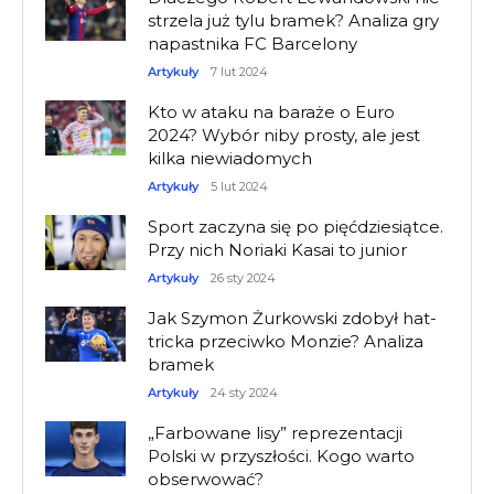
strzela już tylu bramek? Analiza gry
napastnika FC Barcelony
Artykuły
7 lut 2024
Kto w ataku na baraże o Euro
2024? Wybór niby prosty, ale jest
kilka niewiadomych
Artykuły
5 lut 2024
Sport zaczyna się po pięćdziesiątce.
Przy nich Noriaki Kasai to junior
Artykuły
26 sty 2024
Jak Szymon Żurkowski zdobył hat-
tricka przeciwko Monzie? Analiza
bramek
Artykuły
24 sty 2024
„Farbowane lisy” reprezentacji
Polski w przyszłości. Kogo warto
obserwować?