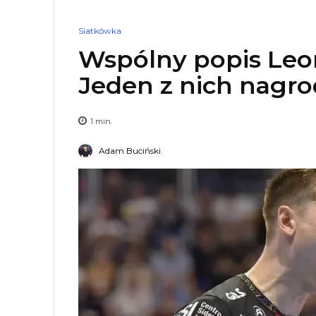
Siatkówka
Wspólny popis Leo
Jeden z nich nagr
1
min.
Adam Buciński