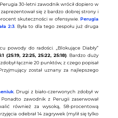
 Perugia 30-letni zawodnik wrócił dopiero w
 zaprezentował się z bardzo dobrej strony i
procent skuteczności w ofensywie.
Perugia
ła 2:3
. Była to dla tego zespołu już druga
cu powody do radości. „Blokujące Diabły”
1 (25:19, 22:25, 25:22, 25:18)
. Bardzo duży
 zdobył łącznie 20 punktów, z czego popisał
rzyjmujący został uznany za najlepszego
eniuk
. Drugi z biało-czerwonych zdobył w
 Ponadto zawodnik z Perugii zaserwował
walić również za wysoką, 58-procentową
yjęcia odebrał 14 zagrywek (mylił się tylko