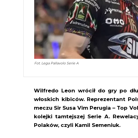
Fot. Lega Pallavolo Serie A
Wilfredo Leon wrócił do gry po dług
włoskich kibiców. Reprezentant Pol
meczu Sir Susa Vim Perugia – Top Voll
kolejki tamtejszej Serie A. Rewelac
Polaków, czyli Kamil Semeniuk.