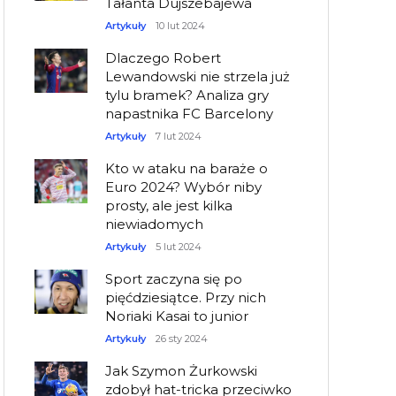
Tałanta Dujszebajewa
Artykuły
10 lut 2024
Dlaczego Robert
Lewandowski nie strzela już
tylu bramek? Analiza gry
napastnika FC Barcelony
Artykuły
7 lut 2024
Kto w ataku na baraże o
Euro 2024? Wybór niby
prosty, ale jest kilka
niewiadomych
Artykuły
5 lut 2024
Sport zaczyna się po
pięćdziesiątce. Przy nich
Noriaki Kasai to junior
Artykuły
26 sty 2024
Jak Szymon Żurkowski
zdobył hat-tricka przeciwko